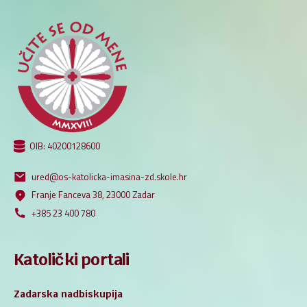
OIB: 40200128600
ured@os-katolicka-imasina-zd.skole.hr
Franje Fanceva 38, 23000 Zadar
+385 23 400 780
Katolički portali
Zadarska nadbiskupija