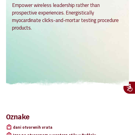
Empower wireless leadership rather than
prospective experiences. Energistically
myocardinate clicks-and-mortar testing procedure
products.
Pretraži:
Oznake
dani otvorenih vrata
Igre na otvorenom u western stilu u Buffalu