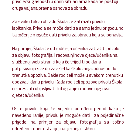
privole/suglasnosti u onim situacijama kada ne postoji
druga valjana pravna osnova za obradu.
Za svaku takvu obradu Škola će zatražiti privolu
ispitanika. Privola se može dati za samo jednu prigodu, no
također je moguće dati privolu za obradu koja se ponavlja.
Na primjer, Škola će od roditelja učenika zatražiti privolu
za objavu fotografija, i radova njihove djece/učenika na
službenoj web stranici koja će vrijediti od dana
potpisivanja sve do završetka školovanja, odnosno do
trenutka opoziva. Dakle roditelj može u svakom trenutku
opozvati danu privolu. Kada roditelj opozove privolu Škola
će prestati objavljivati fotografije i radove njegova
djeteta/učenika.
Osim privole koja će vrijediti određeni period kako je
navedeno ranije, privolu je moguće dati i za pojedinačne
prigode, na primjer za objavu fotografija sa točno
određene manifestacije, natjecanja i slično.