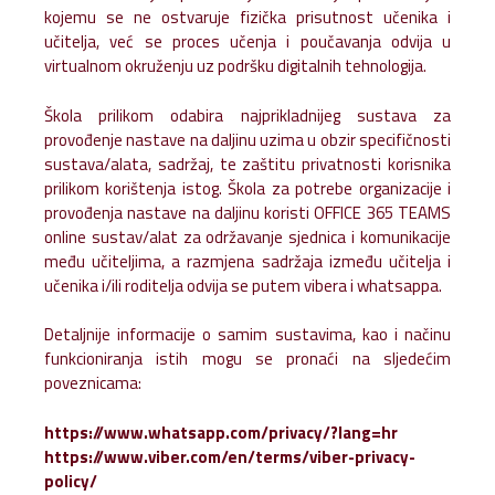
kojemu se ne ostvaruje fizička prisutnost učenika i
učitelja, već se proces učenja i poučavanja odvija u
virtualnom okruženju uz podršku digitalnih tehnologija.
Škola prilikom odabira najprikladnijeg sustava za
provođenje nastave na daljinu uzima u obzir specifičnosti
sustava/alata, sadržaj, te zaštitu privatnosti korisnika
prilikom korištenja istog. Škola za potrebe organizacije i
provođenja nastave na daljinu koristi OFFICE 365 TEAMS
online sustav/alat za održavanje sjednica i komunikacije
među učiteljima, a razmjena sadržaja između učitelja i
učenika i/ili roditelja odvija se putem vibera i whatsappa.
Detaljnije informacije o samim sustavima, kao i načinu
funkcioniranja istih mogu se pronaći na sljedećim
poveznicama:
https://www.whatsapp.com/privacy/?lang=hr
https://www.viber.com/en/terms/viber-privacy-
policy/