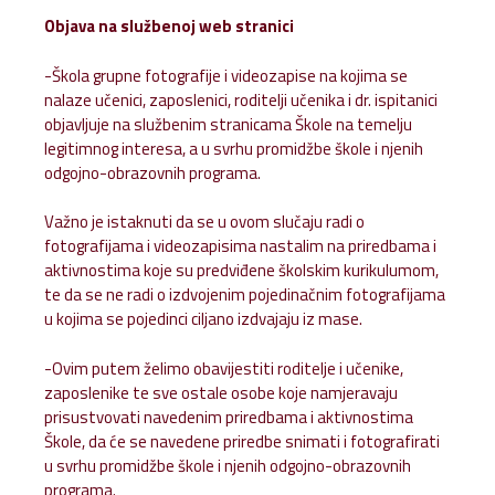
Objava na službenoj web stranici
-Škola grupne fotografije i videozapise na kojima se
nalaze učenici, zaposlenici, roditelji učenika i dr. ispitanici
objavljuje na službenim stranicama Škole na temelju
legitimnog interesa, a u svrhu promidžbe škole i njenih
odgojno-obrazovnih programa.
Važno je istaknuti da se u ovom slučaju radi o
fotografijama i videozapisima nastalim na priredbama i
aktivnostima koje su predviđene školskim kurikulumom,
te da se ne radi o izdvojenim pojedinačnim fotografijama
u kojima se pojedinci ciljano izdvajaju iz mase.
-Ovim putem želimo obavijestiti roditelje i učenike,
zaposlenike te sve ostale osobe koje namjeravaju
prisustvovati navedenim priredbama i aktivnostima
Škole, da će se navedene priredbe snimati i fotografirati
u svrhu promidžbe škole i njenih odgojno-obrazovnih
programa.