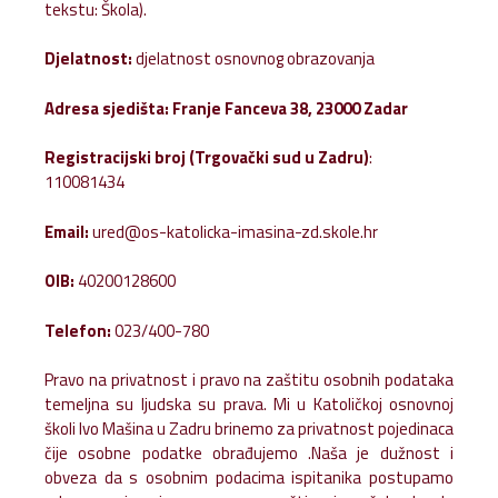
tekstu: Škola).
Djelatnost:
djelatnost osnovnog obrazovanja
Adresa sjedišta:
Franje Fanceva 38, 23000 Zadar
Registracijski broj (Trgovački sud u Zadru)
:
110081434
Email:
ured@os-katolicka-imasina-zd.skole.hr
OIB:
40200128600
Telefon:
023/400-780
Pravo na privatnost i pravo na zaštitu osobnih podataka
temeljna su ljudska su prava. Mi u Katoličkoj osnovnoj
školi Ivo Mašina u Zadru brinemo za privatnost pojedinaca
čije osobne podatke obrađujemo .Naša je dužnost i
obveza da s osobnim podacima ispitanika postupamo