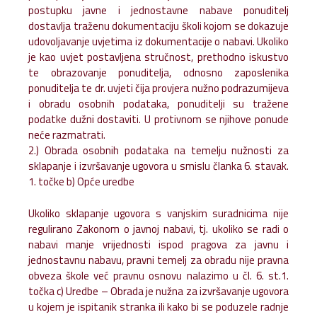
postupku javne i jednostavne nabave ponuditelj
dostavlja traženu dokumentaciju školi kojom se dokazuje
udovoljavanje uvjetima iz dokumentacije o nabavi. Ukoliko
je kao uvjet postavljena stručnost, prethodno iskustvo
te obrazovanje ponuditelja, odnosno zaposlenika
ponuditelja te dr. uvjeti čija provjera nužno podrazumijeva
i obradu osobnih podataka, ponuditelji su tražene
podatke dužni dostaviti. U protivnom se njihove ponude
neće razmatrati.
2.) Obrada osobnih podataka na temelju nužnosti za
sklapanje i izvršavanje ugovora u smislu članka 6. stavak.
1. točke b) Opće uredbe
Ukoliko sklapanje ugovora s vanjskim suradnicima nije
regulirano Zakonom o javnoj nabavi, tj. ukoliko se radi o
nabavi manje vrijednosti ispod pragova za javnu i
jednostavnu nabavu, pravni temelj za obradu nije pravna
obveza škole već pravnu osnovu nalazimo u čl. 6. st.1.
točka c) Uredbe – Obrada je nužna za izvršavanje ugovora
u kojem je ispitanik stranka ili kako bi se poduzele radnje