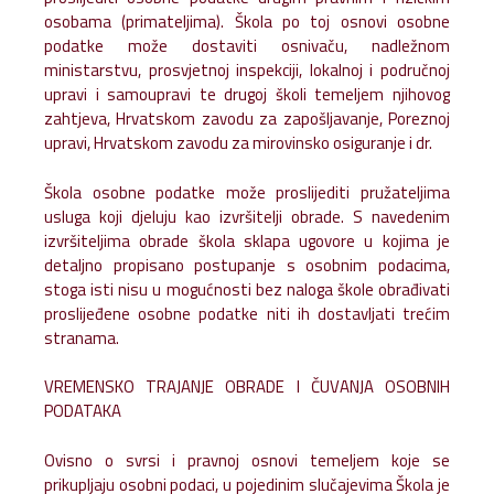
osobama (primateljima). Škola po toj osnovi osobne
podatke može dostaviti osnivaču, nadležnom
ministarstvu, prosvjetnoj inspekciji, lokalnoj i područnoj
upravi i samoupravi te drugoj školi temeljem njihovog
zahtjeva, Hrvatskom zavodu za zapošljavanje, Poreznoj
upravi, Hrvatskom zavodu za mirovinsko osiguranje i dr.
Škola osobne podatke može proslijediti pružateljima
usluga koji djeluju kao izvršitelji obrade. S navedenim
izvršiteljima obrade škola sklapa ugovore u kojima je
detaljno propisano postupanje s osobnim podacima,
stoga isti nisu u mogućnosti bez naloga škole obrađivati
proslijeđene osobne podatke niti ih dostavljati trećim
stranama.
VREMENSKO TRAJANJE OBRADE I ČUVANJA OSOBNIH
PODATAKA
Ovisno o svrsi i pravnoj osnovi temeljem koje se
prikupljaju osobni podaci, u pojedinim slučajevima Škola je