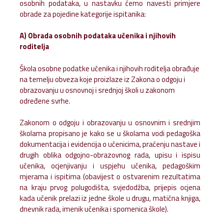
osobnih podataka, u nastavku ćemo navesti primjere
obrade za pojedine kategorije ispitanika:
A) Obrada osobnih podataka učenika i njihovih
roditelja
Škola osobne podatke učenika i njihovih roditelja obrađuje
na temelju obveza koje proizlaze iz Zakona o odgoju i
obrazovanju u osnovnoj i srednjoj školi u zakonom
određene svrhe.
Zakonom o odgoju i obrazovanju u osnovnim i srednjim
školama propisano je kako se u školama vodi pedagoška
dokumentacija i evidencija o učenicima, praćenju nastave i
drugih oblika odgojno-obrazovnog rada, upisu i ispisu
učenika, ocjenjivanju i uspjehu učenika, pedagoškim
mjerama i ispitima (obavijest o ostvarenim rezultatima
na kraju prvog polugodišta, svjedodžba, prijepis ocjena
kada učenik prelazi iz jedne škole u drugu, matična knjiga,
dnevnik rada, imenik učenika i spomenica škole).