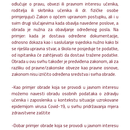
odlučuje o pravu, obvezi ili pravnom interesu učenika,
roditelja ili skrbnika učenika ili dr. fizičke osobe
primjenjujući Zakon o općem upravnom postupku, ali i u
svim drugi slučajevima kada obavlja navedene poslove, a
obrada je nužna za obavljanje određenog posla. Na
primjer: kada je dostava određene dokumentacije,
odnosno dokaza kao i saslušanje svjedoka nužno kako bi
se riješila upravna stvar, a škola ne posjeduje te podatke,
od ispitanika će zahtijevati da dostavi tražene podatke.
Obrada u ovu svrhu također je predviđena zakonom, ali za
razliku od pravne/zakonske obveze kao pravne osnove,
zakonom nisu izričito određena sredstva i svrha obrade.
-Kao primjer obrade koja se provodi u javnom interesu
možemo navesti obradu osobnih podataka o zdravlju
učenika i zaposlenika u kontekstu situacije uzrokovane
epidemijom virusa Covid-19, u svrhu pridržavanja mjera
zdravstvene zaštite
-Dobar primjer obrade koja se provodi u javnom interesu