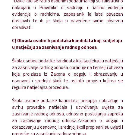
-Dakle kad se radi o osobnim podacima koji su taksativno
nabrojani u Pravilniku o sadržaju i načinu vođenja
evidencije o radnicima, zaposlenik je iste obvezan
dostaviti te ih je škola u navedene svrhe obvezna
obrađivati.
C) Obrada osobnih podataka kandidata koji sudjeluju
u natječaju za zasnivanje radnog odnosa
Škola osobne podatke kandidata koji sudjeluju u natječaju
za zasnivanje radnog odnosa obrađuje na temelju obveza
koje proizlaze iz Zakona o odgoju i obrazovanju u
osnovnoj i srednjoj školi te ostalih propisa kojima se
regulira natječajna procedura.
Škola osobne podatke kandidata prikuplja i obrađuje u
svrhu provedbe natječaja i utvrđivanja uvjeta za
zasnivanje radnog odnosa, odnosno postojanja zapreka
za zasnivanje radnog odnosa.Zakonom o odgoju i
obrazovanju u osnovnoj i srednjoj školi propisani su uvjeti i
prepreke za zasnivanje radnog odnosa.