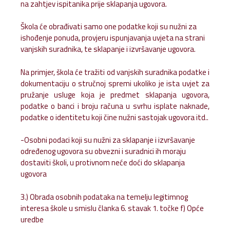
na zahtjev ispitanika prije sklapanja ugovora.
Škola će obrađivati samo one podatke koji su nužni za
ishođenje ponuda, provjeru ispunjavanja uvjeta na strani
vanjskih suradnika, te sklapanje i izvršavanje ugovora.
Na primjer, škola će tražiti od vanjskih suradnika podatke i
dokumentaciju o stručnoj spremi ukoliko je ista uvjet za
pružanje usluge koja je predmet sklapanja ugovora,
podatke o banci i broju računa u svrhu isplate naknade,
podatke o identitetu koji čine nužni sastojak ugovora itd..
-Osobni podaci koji su nužni za sklapanje i izvršavanje
određenog ugovora su obvezni i suradnici ih moraju
dostaviti školi, u protivnom neće doći do sklapanja
ugovora
3.) Obrada osobnih podataka na temelju legitimnog
interesa škole u smislu članka 6. stavak 1. točke f) Opće
uredbe