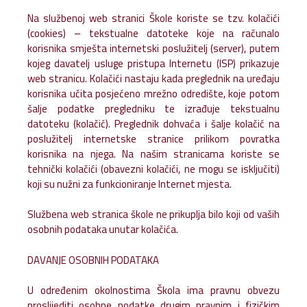
Na službenoj web stranici Škole koriste se tzv. kolačići
(cookies) – tekstualne datoteke koje na računalo
korisnika smješta internetski poslužitelj (server), putem
kojeg davatelj usluge pristupa Internetu (ISP) prikazuje
web stranicu. Kolačići nastaju kada preglednik na uređaju
korisnika učita posjećeno mrežno odredište, koje potom
šalje podatke pregledniku te izrađuje tekstualnu
datoteku (kolačić). Preglednik dohvaća i šalje kolačić na
poslužitelj internetske stranice prilikom povratka
korisnika na njega. Na našim stranicama koriste se
tehnički kolačići (obavezni kolačići, ne mogu se isključiti)
koji su nužni za funkcioniranje Internet mjesta.
Službena web stranica škole ne prikuplja bilo koji od vaših
osobnih podataka unutar kolačića.
DAVANJE OSOBNIH PODATAKA
U određenim okolnostima Škola ima pravnu obvezu
proslijediti osobne podatke drugim pravnim i fizičkim