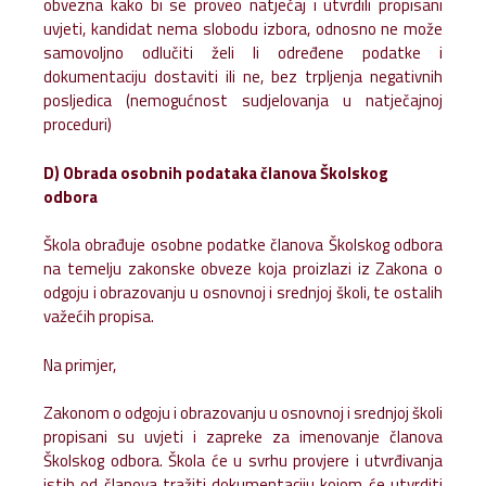
obvezna kako bi se proveo natječaj i utvrdili propisani
uvjeti, kandidat nema slobodu izbora, odnosno ne može
samovoljno odlučiti želi li određene podatke i
dokumentaciju dostaviti ili ne, bez trpljenja negativnih
posljedica (nemogućnost sudjelovanja u natječajnoj
proceduri)
D) Obrada osobnih podataka članova Školskog
odbora
Škola obrađuje osobne podatke članova Školskog odbora
na temelju zakonske obveze koja proizlazi iz Zakona o
odgoju i obrazovanju u osnovnoj i srednjoj školi, te ostalih
važećih propisa.
Na primjer,
Zakonom o odgoju i obrazovanju u osnovnoj i srednjoj školi
propisani su uvjeti i zapreke za imenovanje članova
Školskog odbora. Škola će u svrhu provjere i utvrđivanja
istih od članova tražiti dokumentaciju kojom će utvrditi