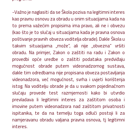
-Važno je naglasiti da se Škola poziva na legitimni interes
kao pravnu osnovu za obradu u onim situacijama kada na
to prema važećim propisima ima pravo, ali ne i obvezu
(kao što je to slučaj u situacijama kada je pravna osnova
poštivanje pravnih obveza voditelja obrade). Dakle Škola u
takvim situacijama „može“, ali nije „obvezna“ vršiti
obradu. Na primjer, Zakon o zaštiti na radu i Zakon o
provedbi opće uredbe o zaštiti podataka predviđaju
mogućnost obrade putem videonadzornog sustava,
dakle tim odredbama nije propisana obveza postavljanja
videonadzora, već mogućnost, svrha i uvjeti korištenja
istog. Na voditelju obrade je da u svakom pojedinačnom
slučaju provede test razmjernosti kako bi utvrdio
prevladava li legitimni interes za zaštitom osoba i
imovine putem videonadzora nad zaštitom privatnosti
ispitanika, te da na temelju toga odluči postoji li za
namjeravanu obradu valjana pravna osnova, tj legitimni
interes.