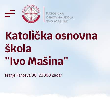
Skip
to
content
Katolička osnovna
škola
''Ivo Mašina''
Franje Fanceva 38, 23000 Zadar