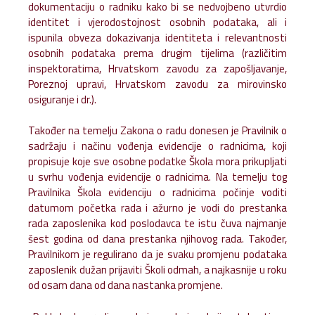
dokumentaciju o radniku kako bi se nedvojbeno utvrdio
identitet i vjerodostojnost osobnih podataka, ali i
ispunila obveza dokazivanja identiteta i relevantnosti
osobnih podataka prema drugim tijelima (različitim
inspektoratima, Hrvatskom zavodu za zapošljavanje,
Poreznoj upravi, Hrvatskom zavodu za mirovinsko
osiguranje i dr.).
Također na temelju Zakona o radu donesen je Pravilnik o
sadržaju i načinu vođenja evidencije o radnicima, koji
propisuje koje sve osobne podatke Škola mora prikupljati
u svrhu vođenja evidencije o radnicima. Na temelju tog
Pravilnika Škola evidenciju o radnicima počinje voditi
datumom početka rada i ažurno je vodi do prestanka
rada zaposlenika kod poslodavca te istu čuva najmanje
šest godina od dana prestanka njihovog rada. Također,
Pravilnikom je regulirano da je svaku promjenu podataka
zaposlenik dužan prijaviti Školi odmah, a najkasnije u roku
od osam dana od dana nastanka promjene.