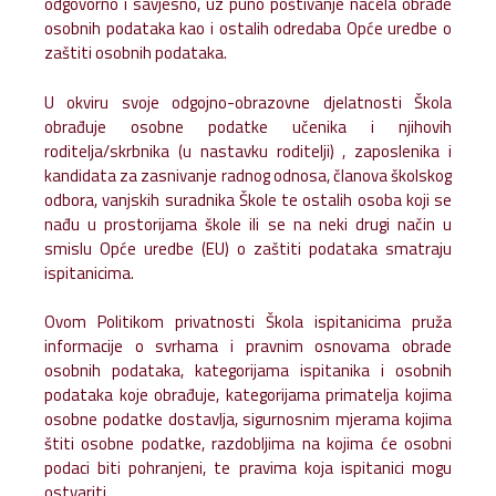
odgovorno i savjesno, uz puno poštivanje načela obrade
osobnih podataka kao i ostalih odredaba Opće uredbe o
zaštiti osobnih podataka.
U okviru svoje odgojno-obrazovne djelatnosti Škola
obrađuje osobne podatke učenika i njihovih
roditelja/skrbnika (u nastavku roditelji) , zaposlenika i
kandidata za zasnivanje radnog odnosa, članova školskog
odbora, vanjskih suradnika Škole te ostalih osoba koji se
nađu u prostorijama škole ili se na neki drugi način u
smislu Opće uredbe (EU) o zaštiti podataka smatraju
ispitanicima.
Ovom Politikom privatnosti Škola ispitanicima pruža
informacije o svrhama i pravnim osnovama obrade
osobnih podataka, kategorijama ispitanika i osobnih
podataka koje obrađuje, kategorijama primatelja kojima
osobne podatke dostavlja, sigurnosnim mjerama kojima
štiti osobne podatke, razdobljima na kojima će osobni
podaci biti pohranjeni, te pravima koja ispitanici mogu
ostvariti.