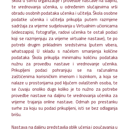
Škola u svrhu organizacije i provedbe nastave na daljinu,
te vrednovanja učenika, u određenim slučajevima vrši
obradu osobnih podataka učenika i učitelja. Škola osobne
podatke učenika i učitelja prikuplja putem razmjene
sadržaja za vrijeme sudjelovanja u Virtualnim učionicama
(videozapisi, fotografije, radovi učenika te ostali podaci
koji se razmjenjuju za vrijeme virtualne nastave), te po
potrebi drugim prikladnim sredstvima (putem vibera,
whatsappa) U skladu s načelom smanjenja količine
podataka Škola prikuplja minimalnu količinu podataka
nužnu za provedbu nastave i vrednovanje učenika.
Prikupljeni podaci pohranjuju se na računalima
zaštićenima korisničkim imenom i lozinkom, a koja se
nalaze u prostorijama pod ključem ovlaštenih osoba, te
se čuvaju onoliko dugo koliko je to nužno za potrebe
provedbe nastave na daljinu te vrednovanja učenika za
vrijeme trajanja online nastave. Odmah po prestanku
svrhe za koju su podaci prikupljeni, isti se bez odlaganja
brišu.
Nastava na daljinu predstavlja oblik učenja i poučavanja u