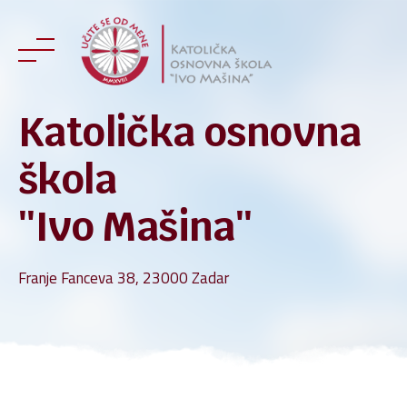
Skip
to
content
Katolička osnovna
škola
''Ivo Mašina''
Franje Fanceva 38, 23000 Zadar