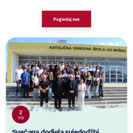
Pogledaj sve
2
srp
Svečana dodjela svjedodžbi