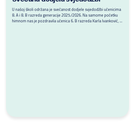
U našoj školi održana je svečanost dodjele svjedodžbi učenicima
8. A i 8. B razreda generacije 2025./2026. Na samome početku
himnom nas je pozdravila učenica 6. B razreda Karla Ivanković, a
prigodnim i toplim riječima blagoslova ravnatelj, don Roland Jelić
i nadbiskup zadarski, mons. Milan Zgrablić. Učenicima su i
razrednici pripremili prigodan govor i poticaj....