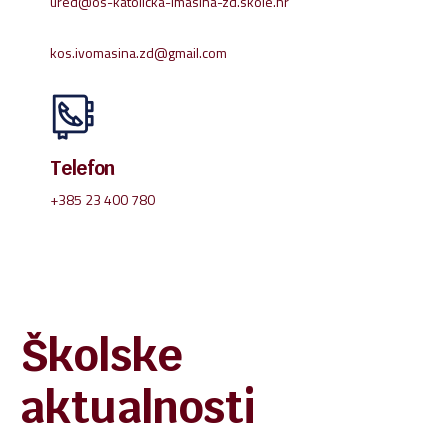
ured@os-katolicka-imasina-zd.skole.hr
kos.ivomasina.zd@gmail.com
Telefon
+385 23 400 780
Školske
aktualnosti