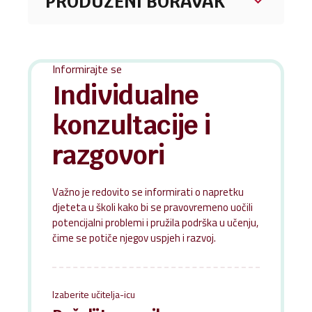
PRODUŽENI BORAVAK
filip.curkovic2@skole.hr
Josipa Šalaj
jkavain.st@gmail.com
Informirajte se
Individualne
Anita Ivković
konzultacije i
ivkovicanita93@gmail.com
razgovori
Dora Mihanović
doramihanovic83@gmail.com
Važno je redovito se informirati o napretku
djeteta u školi kako bi se pravovremeno uočili
potencijalni problemi i pružila podrška u učenju,
čime se potiče njegov uspjeh i razvoj.
Ena Špoljarić
enna1714@gmail.com
Izaberite učitelja-icu