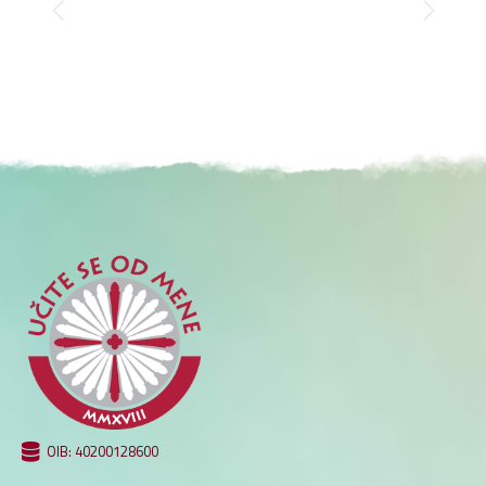
OIB: 40200128600