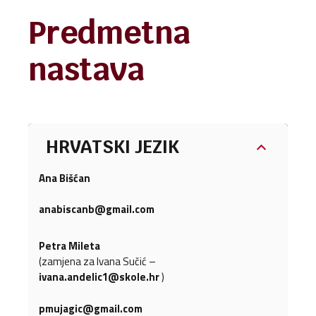
Predmetna
nastava
HRVATSKI JEZIK
Ana Bišćan
anabiscanb@gmail.com
Petra Mileta
(zamjena za Ivana Sučić –
ivana.andelic1@skole.hr
)
pmujagic@gmail.com