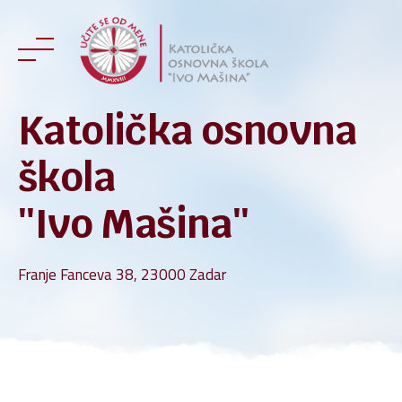
Skip
to
content
Katolička osnovna
škola
''Ivo Mašina''
Franje Fanceva 38, 23000 Zadar