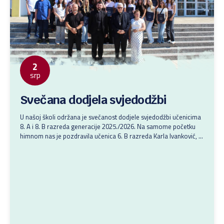
2
srp
Svečana dodjela svjedodžbi
U našoj školi održana je svečanost dodjele svjedodžbi učenicima
8. A i 8. B razreda generacije 2025./2026. Na samome početku
himnom nas je pozdravila učenica 6. B razreda Karla Ivanković, a
prigodnim i toplim riječima blagoslova ravnatelj, don Roland Jelić
i nadbiskup zadarski, mons. Milan Zgrablić. Učenicima su i
razrednici pripremili prigodan govor i poticaj....