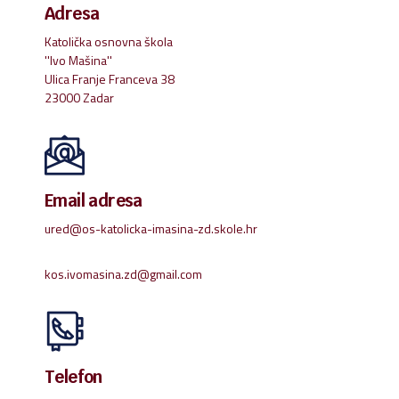
Adresa
Katolička osnovna škola
''Ivo Mašina''
Ulica Franje Franceva 38
23000 Zadar
Email adresa
ured@os-katolicka-imasina-zd.skole.hr
kos.ivomasina.zd@gmail.com
Telefon