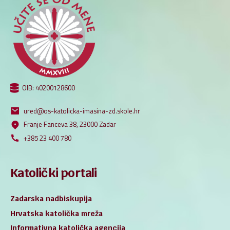
OIB: 40200128600
ured@os-katolicka-imasina-zd.skole.hr
Franje Fanceva 38, 23000 Zadar
+385 23 400 780
Katolički portali
Zadarska nadbiskupija
Hrvatska katolička mreža
Informativna katolička agencija