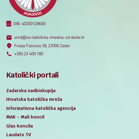
OIB: 40200128600
ured@os-katolicka-imasina-zd.skole.hr
Franje Fanceva 38, 23000 Zadar
+385 23 400 780
Katolički portali
Zadarska nadbiskupija
Hrvatska katolička mreža
Informativna katolička agencija
MAK – Mali koncil
Glas koncila
Laudato TV