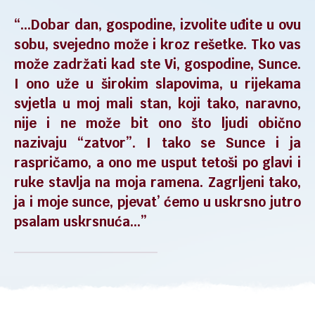
“…Dobar dan, gospodine, izvolite uđite u ovu
sobu, svejedno može i kroz rešetke. Tko vas
može zadržati kad ste Vi, gospodine, Sunce.
I ono uže u širokim slapovima, u rijekama
svjetla u moj mali stan, koji tako, naravno,
nije i ne može bit ono što ljudi obično
nazivaju “zatvor”. I tako se Sunce i ja
raspričamo, a ono me usput tetoši po glavi i
ruke stavlja na moja ramena. Zagrljeni tako,
ja i moje sunce, pjevat’ ćemo u uskrsno jutro
psalam uskrsnuća…”