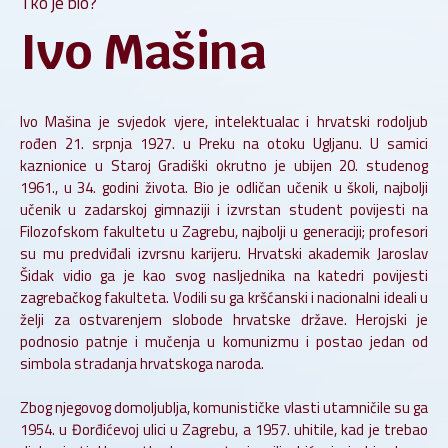
Tko je bio?
Ivo Mašina
Ivo Mašina je svjedok vjere, intelektualac i hrvatski rodoljub
rođen 21. srpnja 1927. u Preku na otoku Ugljanu. U samici
kaznionice u Staroj Gradiški okrutno je ubijen 20. studenog
1961., u 34. godini života. Bio je odličan učenik u školi, najbolji
učenik u zadarskoj gimnaziji i izvrstan student povijesti na
Filozofskom fakultetu u Zagrebu, najbolji u generaciji; profesori
su mu predviđali izvrsnu karijeru. Hrvatski akademik Jaroslav
Šidak vidio ga je kao svog nasljednika na katedri povijesti
zagrebačkog fakulteta. Vodili su ga kršćanski i nacionalni ideali u
želji za ostvarenjem slobode hrvatske države. Herojski je
podnosio patnje i mučenja u komunizmu i postao jedan od
simbola stradanja hrvatskoga naroda.
Zbog njegovog domoljublja, komunističke vlasti utamničile su ga
1954. u Đorđićevoj ulici u Zagrebu, a 1957. uhitile, kad je trebao