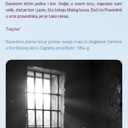
Davorom kitim jaslice i bor. Ovdje, u svom srcu, napravio sam
velik, zlatan bor i jasle, što čekaju Malog Isusa. Doći će Pravednik
u srce pravednika, jer je tako rekao.
Tvoj Ivo”
Navedeno pismo Ivo je poslao svojoj majci iz zloglasne tamnice
u Đorđićevoj ulici u Zagrebu, pred Božić 1954. g.