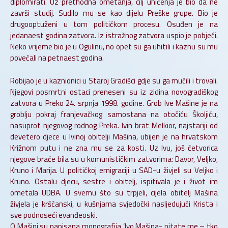
diplomirati. Uz prethodna ometanja, cilj uhićenja je bio da ne
završi studij. Sudilo mu se kao dijelu Preške grupe. Bio je
drugooptuženi u tom političkom procesu. Osuđen je na
jedanaest godina zatvora. Iz istražnog zatvora uspio je pobjeći.
Neko vrijeme bio je u Ogulinu, no opet su ga uhitili i kaznu su mu
povećali na petnaest godina.
Robijao je u kaznionici u Staroj Gradišci gdje su ga mučili i trovali.
Njegovi posmrtni ostaci preneseni su iz zidina novogradiškog
zatvora u Preko 24. srpnja 1998. godine. Grob Ive Mašine je na
groblju pokraj franjevačkog samostana na otočiću Školjiću,
nasuprot njegovog rodnog Preka. Ivin brat Melkior, najstariji od
devetero djece u Ivinoj obitelji Mašina, ubijen je na hrvatskom
Križnom putu i ne zna mu se za kosti. Uz Ivu, još četvorica
njegove braće bila su u komunističkim zatvorima: Davor, Veljko,
Kruno i Marija. U političkoj emigraciji u SAD-u živjeli su Veljko i
Kruno. Ostalu djecu, sestre i obitelj, ispitivala je i život im
ometala UDBA. U svemu što su trpjeli, cijela obitelj Mašina
živjela je kršćanski, u kušnjama svjedočki nasljedujući Krista i
sve podnoseći evanđeoski.
O Mašini su napisana monografija ‘Ivo Mašina- pitate me – tko