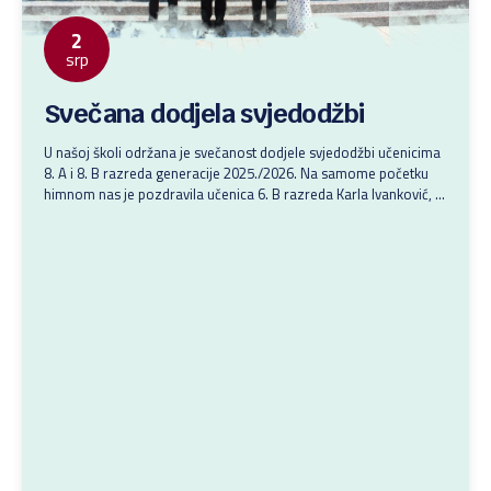
2
srp
Svečana dodjela svjedodžbi
U našoj školi održana je svečanost dodjele svjedodžbi učenicima
8. A i 8. B razreda generacije 2025./2026. Na samome početku
himnom nas je pozdravila učenica 6. B razreda Karla Ivanković, a
prigodnim i toplim riječima blagoslova ravnatelj, don Roland Jelić
i nadbiskup zadarski, mons. Milan Zgrablić. Učenicima su i
razrednici pripremili prigodan govor i poticaj....