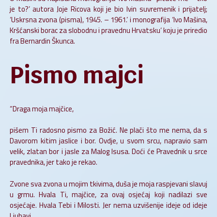
je to?’ autora Joje Ricova koji je bio Ivin suvremenik i prijatelj;
‘Uskrsna zvona (pisma), 1945. – 1961.’ i monografija ‘Ivo Mašina,
Kršćanski borac za slobodnu i pravednu Hrvatsku’ koju je priredio
fra Bernardin Škunca.
Pismo majci
“Draga moja majčice,
pišem Ti radosno pismo za Božić. Ne plači što me nema, da s
Davorom kitim jaslice i bor. Ovdje, u svom srcu, napravio sam
velik, zlatan bor i jasle za Malog Isusa. Doći će Pravednik u srce
pravednika, jer tako je rekao.
Zvone sva zvona u mojim tkivima, duša je moja raspjevani slavuj
u grmu. Hvala Ti, majčice, za ovaj osjećaj koji nadilazi sve
osjećaje. Hvala Tebi i Milosti. Jer nema uzvišenije ideje od ideje
Ljubavi.