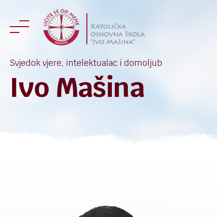
Skip
to
content
Svjedok vjere, intelektualac i domoljub
Ivo Mašina