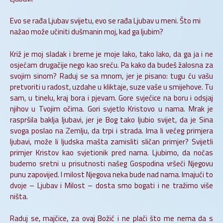
Evo se rađa Ljubav svijetu, evo se rađa Ljubav u meni. Što mi
nažao može učiniti dušmanin moj, kad ga ljubim?
Križ je moj sladak i breme je moje lako, tako lako, da ga ja i ne
osjećam drugačije nego kao sreću. Pa kako da budeš žalosna za
svojim sinom? Raduj se sa mnom, jer je pisano: tugu ću vašu
pretvoriti u radost, uzdahe u kliktaje, suze vaše u smijehove. Tu
sam, u tinelu, kraj bora i pjevam. Gore svjećice na boru i odsjaj
njihov u Tvojim očima. Gori svjetlo Kristovo u nama. Mrak je
raspršila baklja ljubavi, jer je Bog tako ljubio svijet, da je Sina
svoga poslao na Zemlju, da trpi i strada. Ima li većeg primjera
ljubavi, može li ljudska mašta zamisliti sličan primjer? Svijetli
primjer Kristov kao svjetionik pred nama. Ljubimo, da noćas
budemo sretni u prisutnosti našeg Gospodina vršeći Njegovu
punu zapovijed. I milost Njegova neka bude nad nama. Imajući to
dvoje – Ljubav i Milost – dosta smo bogati i ne tražimo više
ništa.
Raduj se, majčice, za ovaj Božić i ne plači što me nema da s