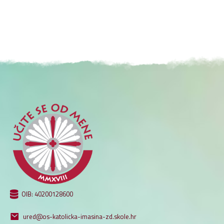
OIB: 40200128600
ured@os-katolicka-imasina-zd.skole.hr