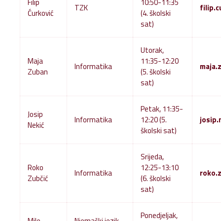
Filip
10:50-11:35
TZK
filip.
Ćurković
(4. školski
sat)
Utorak,
Maja
11:35-12:20
Informatika
maja.
Zuban
(5. školski
sat)
Petak, 11:35-
Josip
Informatika
12:20 (5.
josip
Nekić
školski sat)
Srijeda,
Roko
12:25-13:10
Informatika
roko.
Zubčić
(6. školski
sat)
Ponedjeljak,
Mile
Njemački jezik,