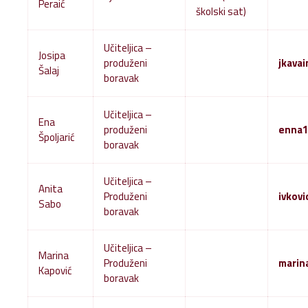
Peraić
školski sat)
Učiteljica –
Josipa
produženi
jkava
Šalaj
boravak
Učiteljica –
Ena
produženi
enna1
Špoljarić
boravak
Učiteljica –
Anita
Produženi
ivkov
Sabo
boravak
Učiteljica –
Marina
Produženi
marin
Kapović
boravak