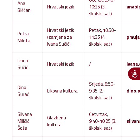
Ana
Hrvatski jezik
10:25 (3.
anabi
Bišćan
školski sat)
Hrvatski jezik
Petak, 10:50-
Petra
(zamjena za
11:35 (4.
pmuja
Mileta
Ivana Sučić)
školski sat)
Ivana
Hrvatski jezik
/
ivana
Sučić
Srijeda, 8:50-
Dino
Likovna kultura
9:35 (2.
dino.
Surać
školski sat)
Silvana
Četvrtak,
Glazbena
Miličić
9:40-10:25 (3.
silva
kultura
Šoša
školski sat)