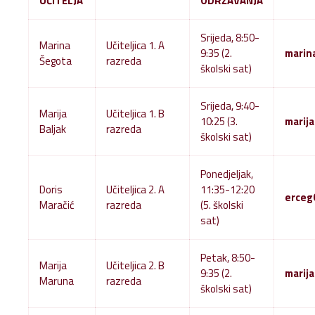
UČITELJA
ODRŽAVANJA
Srijeda, 8:50-
Marina
Učiteljica 1. A
9:35 (2.
marin
Šegota
razreda
školski sat)
Srijeda, 9:40-
Marija
Učiteljica 1. B
10:25 (3.
marij
Baljak
razreda
školski sat)
Ponedjeljak,
Doris
Učiteljica 2. A
11:35-12:20
erceg
Maračić
razreda
(5. školski
sat)
Petak, 8:50-
Marija
Učiteljica 2. B
9:35 (2.
marij
Maruna
razreda
školski sat)