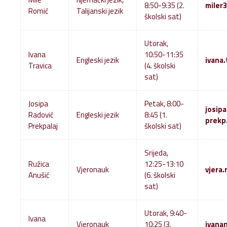
8:50-9:35 (2.
miler
Romić
Talijanski jezik
školski sat)
Utorak,
Ivana
10:50-11:35
Engleski jezik
ivana
Travica
(4. školski
sat)
Josipa
Petak, 8:00-
josipa
Radović
Engleski jezik
8:45 (1.
prekp
Prekpalaj
školski sat)
Srijeda,
Ružica
12:25-13:10
Vjeronauk
vjera
Anušić
(6. školski
sat)
Utorak, 9:40-
Ivana
Vjeronauk
10:25 (3.
ivana