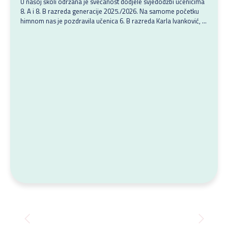
U našoj školi održana je svečanost dodjele svjedodžbi učenicima
8. A i 8. B razreda generacije 2025./2026. Na samome početku
himnom nas je pozdravila učenica 6. B razreda Karla Ivanković, a
prigodnim i toplim riječima blagoslova ravnatelj, don Roland Jelić
i nadbiskup zadarski, mons. Milan Zgrablić. Učenicima su i
razrednici pripremili prigodan govor i poticaj....