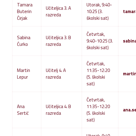
Tamara
Utorak, 9:40-
Učiteljica 3. A
Buterin
10:25 (3.
tamar
razreda
Ćirjak
školski sat)
Četvrtak,
Sabina
Učiteljica 3. B
9:40-10:25 (3.
sabin
Ćurko
razreda
školski sat)
Četvrtak,
Martin
Učitelj 4. A
11:35-12:20
marti
Lepur
razreda
(5. školski
sat)
Četvrtak,
Ana
Učiteljica 4. B
11:35-12:20
ana.s
Sertić
razreda
(5. školski
sat)
Utorak, 9:40-