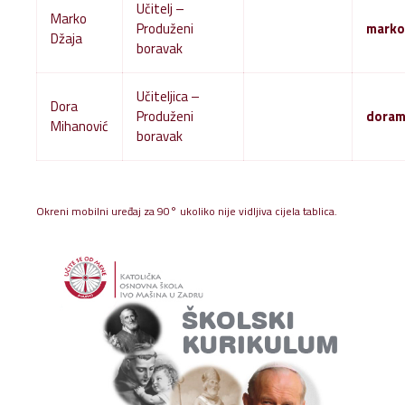
Učitelj –
Marko
Produženi
marko
Džaja
boravak
Učiteljica –
Dora
Produženi
doram
Mihanović
boravak
Okreni mobilni uređaj za 90° ukoliko nije vidljiva cijela tablica.