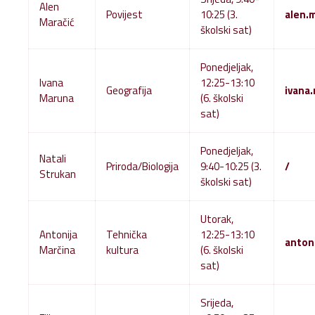
Alen
Povijest
10:25 (3.
alen.
Maračić
školski sat)
Ponedjeljak,
Ivana
12:25-13:10
Geografija
ivana
Maruna
(6. školski
sat)
Ponedjeljak,
Natali
Priroda/Biologija
9:40-10:25 (3.
/
Strukan
školski sat)
Utorak,
Antonija
Tehnička
12:25-13:10
anton
Marčina
kultura
(6. školski
sat)
Srijeda,