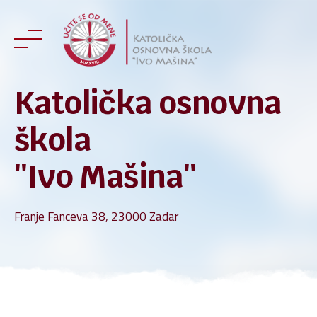
Skip
to
content
Katolička osnovna
škola
''Ivo Mašina''
Franje Fanceva 38, 23000 Zadar