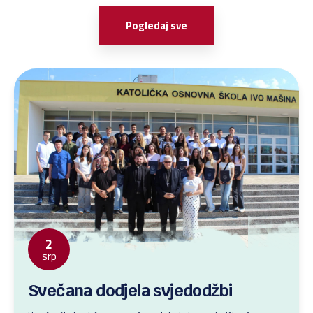
Pogledaj sve
2
srp
Svečana dodjela svjedodžbi