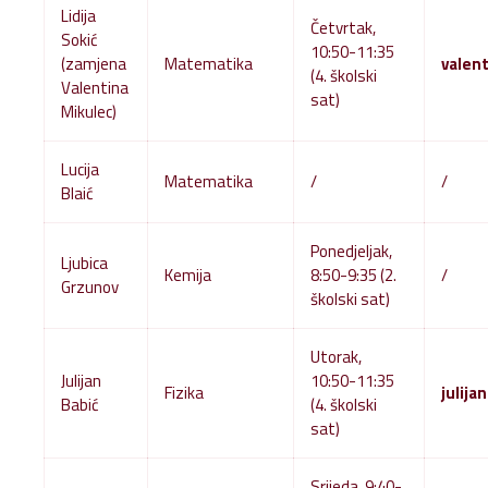
Lidija
Četvrtak,
Sokić
10:50-11:35
(zamjena
Matematika
valen
(4. školski
Valentina
sat)
Mikulec)
Lucija
Matematika
/
/
Blaić
Ponedjeljak,
Ljubica
Kemija
8:50-9:35 (2.
/
Grzunov
školski sat)
Utorak,
Julijan
10:50-11:35
Fizika
julij
Babić
(4. školski
sat)
Srijeda, 9:40-