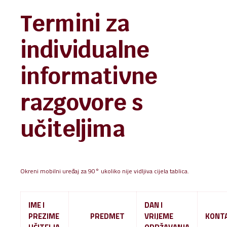
Termini za
individualne
informativne
razgovore s
učiteljima
Okreni mobilni uređaj za 90° ukoliko nije vidljiva cijela tablica.
IME I
DAN I
PREZIME
PREDMET
VRIJEME
KONTA