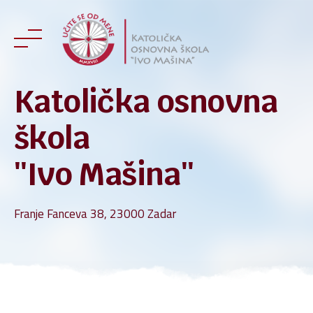
Skip
to
content
Katolička osnovna
škola
''Ivo Mašina''
Franje Fanceva 38, 23000 Zadar