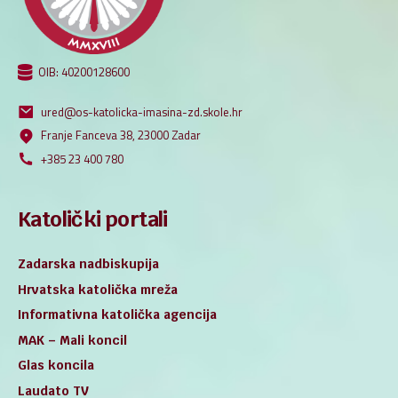
OIB: 40200128600
ured@os-katolicka-imasina-zd.skole.hr
Franje Fanceva 38, 23000 Zadar
+385 23 400 780
Katolički portali
Zadarska nadbiskupija
Hrvatska katolička mreža
Informativna katolička agencija
MAK – Mali koncil
Glas koncila
Laudato TV