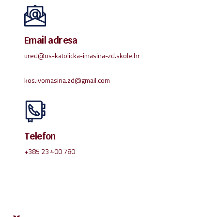
Email adresa
ured@os-katolicka-imasina-zd.skole.hr
kos.ivomasina.zd@gmail.com
Telefon
+385 23 400 780