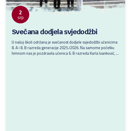
2
srp
Svečana dodjela svjedodžbi
U našoj školi održana je svečanost dodjele svjedodžbi učenicima
8. A i 8. B razreda generacije 2025./2026. Na samome početku
himnom nas je pozdravila učenica 6. B razreda Karla Ivanković, a
prigodnim i toplim riječima blagoslova ravnatelj, don Roland Jelić
i nadbiskup zadarski, mons. Milan Zgrablić. Učenicima su i
razrednici pripremili prigodan govor i poticaj....