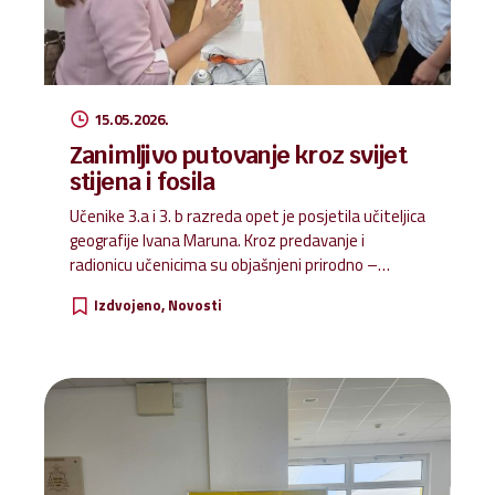
15.05.2026.
Zanimljivo putovanje kroz svijet
stijena i fosila
Učenike 3.a i 3. b razreda opet je posjetila učiteljica
geografije Ivana Maruna. Kroz predavanje i
radionicu učenicima su objašnjeni prirodno –
geografski procesi koji utječu na oblikovanje
Izdvojeno
Novosti
reljefa. Zajedno smo napravili pokus koji nam je
približio proces nastanka fosila te su imali priliku
promatrati izbruse fosila putem mikroskopa.
Posebno zanimljiv im je bio dio kada su imali priliku
vidjeti uzorke stijena te uočavati razlike među
njima.