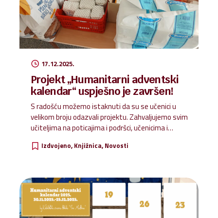
17.12.2025.
Projekt „Humanitarni adventski
kalendar“ uspješno je završen!
S radošću možemo istaknuti da su se učenici u
velikom broju odazvali projektu. Zahvaljujemo svim
učiteljima na poticajima i podršci, učenicima i
roditeljima na velikodušnosti i suradnji. Zajedno
Izdvojeno
Knjižnica
Novosti
smo ovoga Božića pokazali brigu za druge i veliko
srce. Sve prikupljene namirnice i higijenske
potrepštine već su predane našem Caritasu, koji
će ih proslijediti onima kojima je pomoć
najpotrebnija. Hvala svima koji su sudjelovali i
svojim doprinosom uljepšali božićno vrijeme
potrebitima.