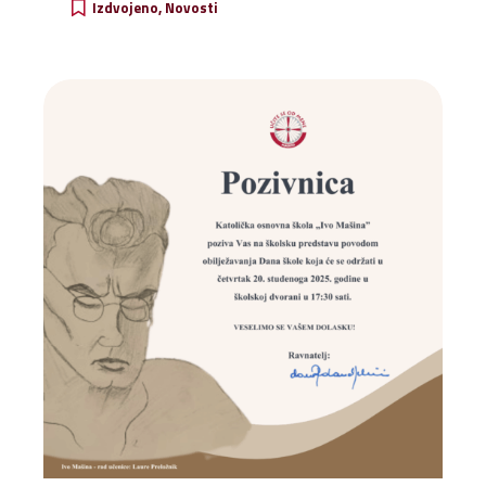
Izdvojeno
Novosti
Vukovara i Škabrnje.