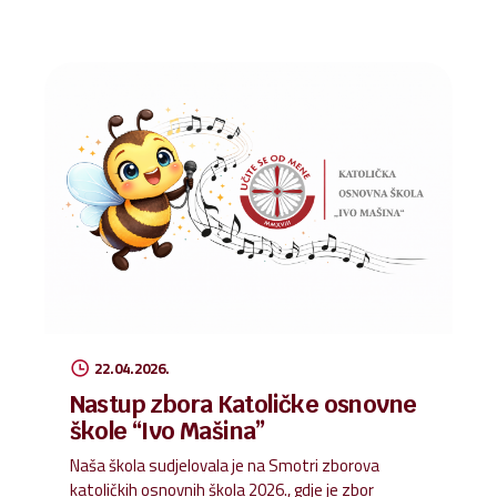
u prostoru škole te prikazuju trud, kreativnost i
promišljanja naših učenika.
22.04.2026.
Nastup zbora Katoličke osnovne
škole “Ivo Mašina”
Naša škola sudjelovala je na Smotri zborova
katoličkih osnovnih škola 2026., gdje je zbor