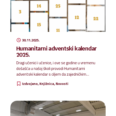
30.11.2025.
Humanitarni adventski kalendar
2025.
Dragi učenici i učenice, i ove se godine u vremenu
došašća u našoj školi provodi Humanitarni
adventski kalendar s ciljem da zajedničkim
snagama uljepšamo Božić onima kojima je pomoć
Izdvojeno
Knjižnica
Novosti
najpotrebnija. Online adventski kalendar bit će
postavljen na mrežnoj stranici naše škole.
Adventski kalendar započinje 30. studenoga i traje
sve do Božića. Ove godine učenici će, prema popisu
koji će im dati razrednici, prikupljati trajne živežne
namirnice i higijenske potrepštine, a u kalendaru će