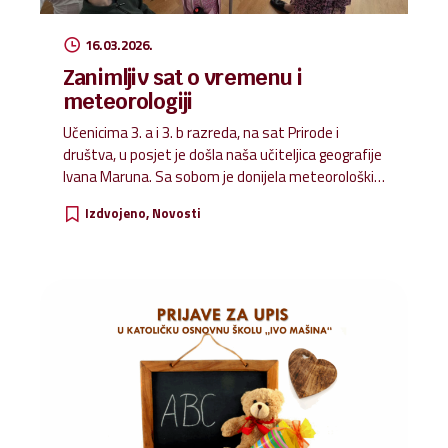
16.03.2026.
Zanimljiv sat o vremenu i
meteorologiji
Učenicima 3. a i 3. b razreda, na sat Prirode i
društva, u posjet je došla naša učiteljica geografije
Ivana Maruna. Sa sobom je donijela meteorološki
kovčeg u kojem se nalaze različiti instrumenti za
Izdvojeno
Novosti
mjerenje klimatskih elemenata. Upoznali smo se s
kišomjerom, vjetromjerom, barometrom…
Posebno zanimljiv bio je pokus s konvekcijskom
komorom zraka pomoću kojeg smo mogli vidjeti
kako struje topli i hladni zrak. Tijekom sata naučili
smo mnogo novih pojmova koje do sada nismo
poznavali. Zahvaljujući ovom zanimljivom i
poučnom satu sada ćemo lakše pratiti vremensku
prognozu i bolje razumjeti sve ono o čemu
meteorolozi govore. Sat je bio...