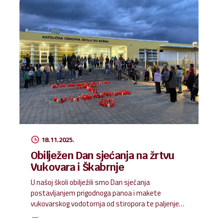
Miletom i Anom Bišćan pripremili predstavu
“Izlazak iz sjene” koja je bila prikazana u obliku
kazališta sjena. Iza velikoga bijelog platna našlo se
više od 30 glumaca, a predstavu je upotpunio
školski zbor pod ravnanjem prof. Silvane Milišić
Šoše....
18.11.2025.
Obilježen Dan sjećanja na žrtvu
Vukovara i Škabrnje
U našoj školi obilježili smo Dan sjećanja
postavljanjem prigodnoga panoa i makete
vukovarskog vodotornja od stiropora te paljenjem
lampiona ispred škole, u znak sjećanja na žrtve