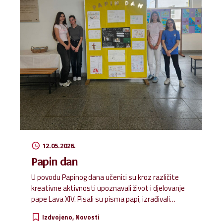
12.05.2026.
Papin dan
U povodu Papinog dana učenici su kroz različite
kreativne aktivnosti upoznavali život i djelovanje
pape Lava XIV. Pisali su pisma papi, izrađivali
stripove i ilustracije, osmišljavali kvizove te
Izdvojeno
Novosti
plakate s njegovim citatima. Svi radovi izloženi su