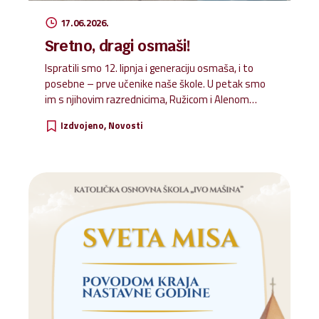
17.06.2026.
Sretno, dragi osmaši!
Ispratili smo 12. lipnja i generaciju osmaša, i to
posebne – prve učenike naše škole. U petak smo
im s njihovim razrednicima, Ružicom i Alenom
priredili kratki oproštajni program uz prozivku, slike
Izdvojeno
Novosti
i snimke od samih početaka, a naši vrijedni kuhari
pripremili su im najdraža jela i torte. Dragi naši
osmaši, kako smo rekli i zadnji dan, želimo vam
obilje Božjeg blagoslova na putu kojim kročite!