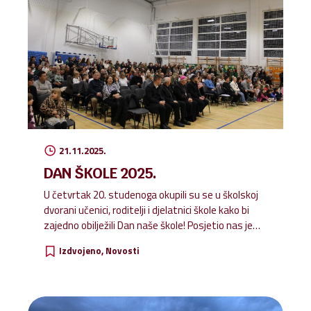
iza svakog prozorčića pronaći i dobra djela koja
mogu učiniti. Prozorčići se mogu otvarati isključivo
na dan koji je za njih predviđen. Prikupljene
namirnice i higijenske potrepštine...
21.11.2025.
DAN ŠKOLE 2025.
U četvrtak 20. studenoga okupili su se u školskoj
dvorani učenici, roditelji i djelatnici škole kako bi
zajedno obilježili Dan naše škole! Posjetio nas je
nadbiskup zadarski, mons. Milan Zgrablić sa
Izdvojeno
Novosti
svojim tajnikom, don Tinom Vidovom. Osim njih,
svake godine na Dan škole dolazi i nadbiskup u
miru, mons. Želimir Puljić. Učenici su ove godine sa
svojim učiteljicama Hrvatskoga jezika Petrom