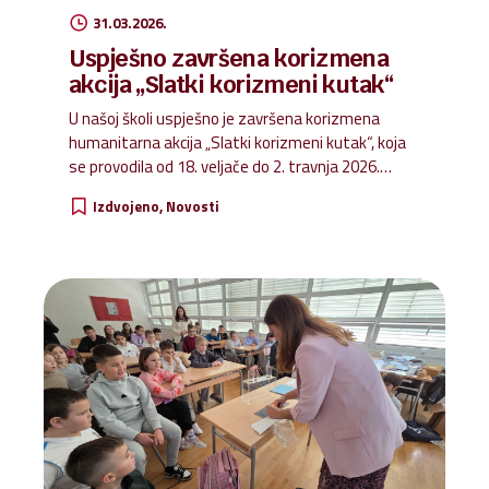
31.03.2026.
Uspješno završena korizmena
akcija „Slatki korizmeni kutak“
U našoj školi uspješno je završena korizmena
humanitarna akcija „Slatki korizmeni kutak“, koja
se provodila od 18. veljače do 2. travnja 2026.
Tijekom trajanja akcije učenici, roditelji i djelatnici
Izdvojeno
Novosti
škole pokazali su veliko srce te su zajedničkim
snagama prikupili brojne slatkiše namijenjene djeci
koja žive bez roditeljske skrbi u Caritasovim
kućama i kućama Udruge Betlehem. Ova akcija još
jednom je pokazala koliko zajedništvo, dobrota i
spremnost na pomaganje mogu učiniti velike
stvari. Posebno smo ponosni na naše učenike koji
su rado sudjelovali i tako naučili važnu lekciju o
solidarnosti i brizi za druge. Od srca zahvaljujemo
svima koji su sudjelovali i...