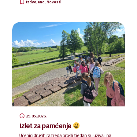
Izdvojeno
Novosti
zahvalimo Bogu za sve darove, uspjehe i
zajedništvo tijekom protekle nastavne godine.
25.05.2026.
Izlet za pamćenje
Učenici drugih razreda prošli tjedan su uživali na