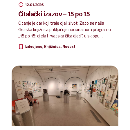
12.01.2026.
Čitalački izazov – 15 po 15
Čitanje je dar koji traje cijeli život! Zato se naša
školska knjižnica priključuje nacionalnom programu
„15 po 15: cijela Hrvatska čita djeci”, u sklopu
programa Rođeni za čitanje. Pozivamo roditelje da
Izdvojeno
Knjižnica
Novosti
zajedno s djecom svaki dan odvoje barem 15
minuta za čitanje naglas – kod kuće, prije
spavanja ili u zajedničkom obiteljskom trenutku.
Učenike potičemo da istraže svijet knjiga, posjete
knjižnicu i podijele svoje čitateljske doživljaje s
drugima Zajedno stvaramo naviku čitanja i
pokazujemo djeci da su knjige važan dio
svakodnevice.