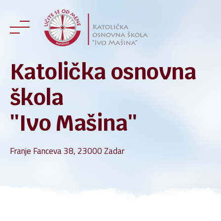
Skip
to
content
Katolička osnovna
škola
''Ivo Mašina''
Franje Fanceva 38, 23000 Zadar