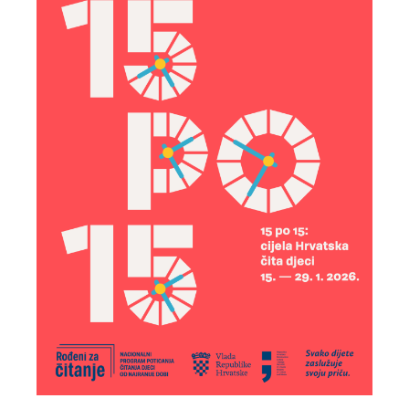
izvanucionicke-nastave – 8.A i 8.B