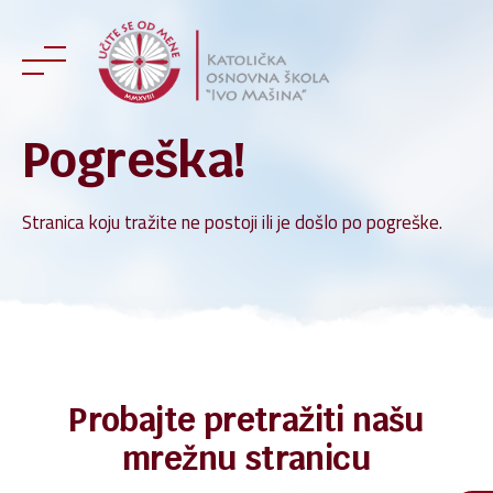
Skip
to
content
Pogreška!
Stranica koju tražite ne postoji ili je došlo po pogreške.
Probajte pretražiti našu
mrežnu stranicu