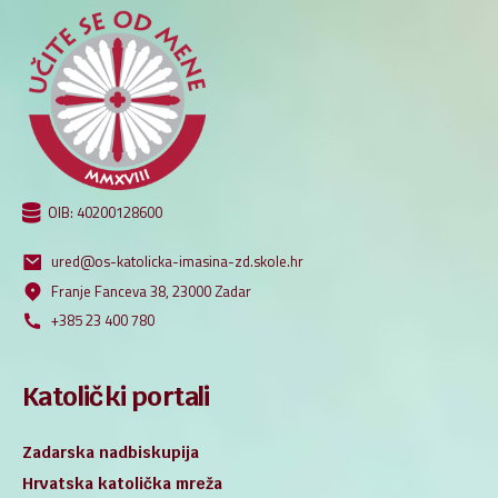
OIB: 40200128600
ured@os-katolicka-imasina-zd.skole.hr
Franje Fanceva 38, 23000 Zadar
+385 23 400 780
Katolički portali
Zadarska nadbiskupija
Hrvatska katolička mreža