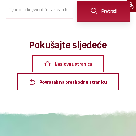
Type
in
Pretraži
a
keyword
for
a
Pokušajte sljedeće
search...
Naslovna stranica
Povratak na prethodnu stranicu