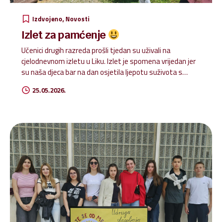
Izdvojeno
Novosti
Izlet za pamćenje
Učenici drugih razreda prošli tjedan su uživali na
cjelodnevnom izletu u Liku. Izlet je spomena vrijedan jer
su naša djeca bar na dan osjetila ljepotu suživota s
prirodom te da zajedničkim snagama mogu sve. Uz
25.05.2026.
izvanrednog vodiča, vozača te učiteljice, polazišna
destinacija je bila Smiljan. Teslin dom – memorijalni
centar. Učenici su uživali u Teslinim izumima i naučili
štošta uz vodiče koji su nas dočekali. Zatim naša ruta
ide u predivno Kuterevo. Ondje su djeca uživala u
blagodatima prirode, životinja, bilja, rukotvorina…
naravno, aktivno sudjelujući u svemu… Od mužnje koze
do stolarske izrade te pronalaska blaga u
prostranstvima Kutereva. Domaćini su...