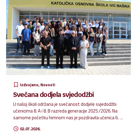
Izdvojeno
Novosti
Svečana dodjela svjedodžbi
U našoj školi održana je svečanost dodjele svjedodžbi
učenicima 8. A i 8. B razreda generacije 2025./2026. Na
samome početku himnom nas je pozdravila učenica 6. B
razreda Karla Ivanković, a prigodnim i toplim riječima
02.07.2026.
blagoslova ravnatelj, don Roland Jelić i nadbiskup