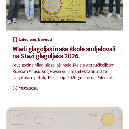
Izdvojeno
Novosti
Mladi glagoljaši naše škole sudjelovali
na Stazi glagoljaša 2026.
I ove godine Mladi glagoljaši naše škole s vjeroučiteljicom
Ružicom Anušić sudjelovali su u manifestaciji Staza
glagoljaša u petak, 15. svibnja 2026. godine na Poluotoku
u Zadru. Iz učionice na ulicu naziv je radionice koju je
19.05.2026.
pokrenula Udruga glagoljaša Zadar. Cilj radionica jest
promicanje i uporaba glagoljice u osnovnim i srednjim
školama kako bi djeca od malih nogu ne samo naučila
čitati i pisati glagoljicu, već i cijeniti hrvatsku kulturnu
baštinu. Tijekom godine izrađivali smo različite uporabne
predmete s motivima glagoljice: šalice, privjeske i
magnete s motivima Zadra i glagoljskim natpisima.