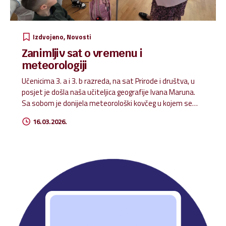
Izdvojeno
Novosti
Zanimljiv sat o vremenu i
meteorologiji
Učenicima 3. a i 3. b razreda, na sat Prirode i društva, u
posjet je došla naša učiteljica geografije Ivana Maruna.
Sa sobom je donijela meteorološki kovčeg u kojem se
nalaze različiti instrumenti za mjerenje klimatskih
16.03.2026.
elemenata. Upoznali smo se s kišomjerom,
vjetromjerom, barometrom… Posebno zanimljiv bio je
pokus s konvekcijskom komorom zraka pomoću kojeg
smo mogli vidjeti kako struje topli i hladni zrak. Tijekom
sata naučili smo mnogo novih pojmova koje do sada
nismo poznavali. Zahvaljujući ovom zanimljivom i
poučnom satu sada ćemo lakše pratiti vremensku
prognozu i bolje razumjeti sve ono o čemu meteorolozi
govore. Sat je bio...