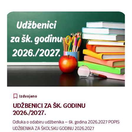
zadarski, mons. Milan Zgrablić. Učenicima su i razrednici
pripremili prigodan govor i poticaj. Svečanost je završila
odabirom učenika generacije, a to je učenik Toma
Mihanović iz 8. A razreda.
Čestitamo svima na
uspješno završenom osnovnoškolskom školovanju!
Dragi naši učenici, kako je danas već rekao naš ravnatelj,
budite svjetlo svijeta!
Mi smo tu za vas, podrška...
Izdvojeno
UDŽBENICI ZA ŠK. GODINU
2026./2027.
Odluka o odabiru udžbenika – šk. godina 2026.2027 POPIS
UDŽBENIKA ZA ŠKOLSKU GODINU 2026.2027