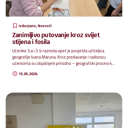
Izdvojeno
Novosti
Zanimljivo putovanje kroz svijet
stijena i fosila
Učenike 3.a i 3. b razreda opet je posjetila učiteljica
geografije Ivana Maruna. Kroz predavanje i radionicu
učenicima su objašnjeni prirodno – geografski procesi koji
utječu na oblikovanje reljefa. Zajedno smo napravili
15.05.2026.
pokus koji nam je približio proces nastanka fosila te su
imali priliku promatrati izbruse fosila putem mikroskopa.
Posebno zanimljiv im je bio dio kada su imali priliku vidjeti
uzorke stijena te uočavati razlike među njima.