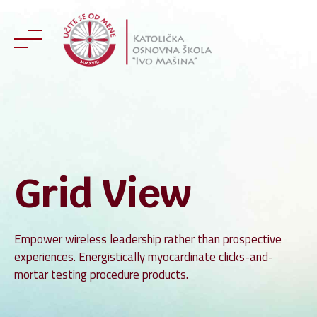
Skip
to
content
Grid View
Empower wireless leadership rather than prospective
experiences. Energistically myocardinate clicks-and-
mortar testing procedure products.