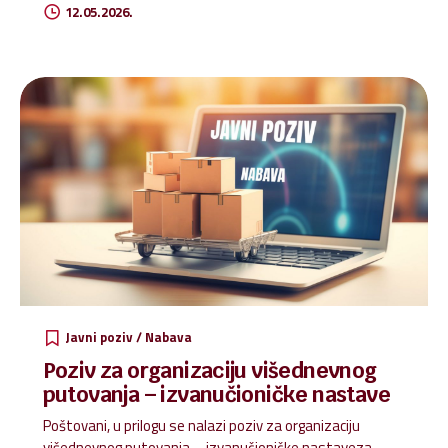
12.05.2026.
radovi izloženi su u prostoru škole te prikazuju trud,
kreativnost i promišljanja naših učenika.
Javni poziv / Nabava
Poziv za organizaciju višednevnog
putovanja – izvanučioničke nastave
Poštovani, u prilogu se nalazi poziv za organizaciju
višednevnog putovanja – izvanučioničke nastaveza