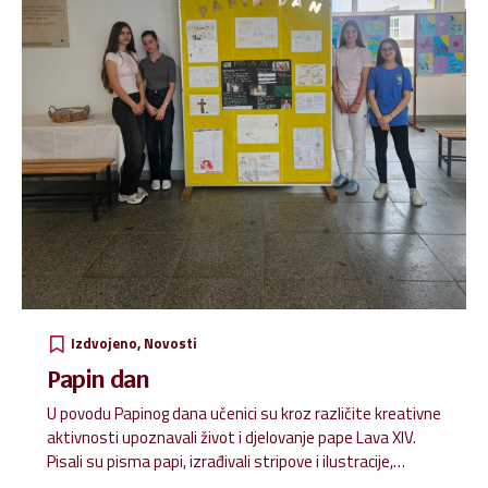
Izdvojeno
Novosti
Papin dan
U povodu Papinog dana učenici su kroz različite kreativne
aktivnosti upoznavali život i djelovanje pape Lava XIV.
Pisali su pisma papi, izrađivali stripove i ilustracije,
osmišljavali kvizove te plakate s njegovim citatima. Svi