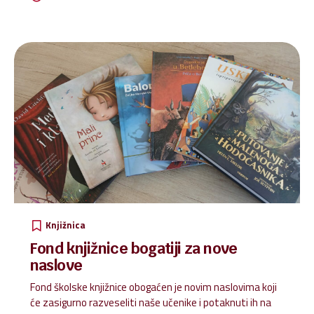
olakšava pristup knjigama u svakom trenutku. Portal je
dostupan na poveznici: https://lektire.skole.hr Za pristup
većini sadržaja potrebna je prijava pomoću AAI@EduHr
korisničkih podataka.
Knjižnica
Fond knjižnice bogatiji za nove
naslove
Fond školske knjižnice obogaćen je novim naslovima koji
će zasigurno razveseliti naše učenike i potaknuti ih na