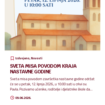
Izdvojeno
Novosti
SVETA MISA POVODOM KRAJA
NASTAVNE GODINE
Sveta misa povodom završetka nastavne godine održat
će se u petak, 12. lipnja 2026., u 10:00 sati u crkvi sv.
Pavla. Pozivamo učenike, roditelje i djelatnike škole da
zajedničkom molitvom zahvalimo Bogu za sve darove,
09.06.2026.
uspjehe i zajedništvo tijekom protekle nastavne godine.