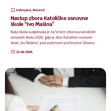
Izdvojeno
Novosti
Nastup zbora Katoličke osnovne
škole “Ivo Mašina”
Naša škola sudjelovala je na Smotri zborova katoličkih
osnovnih škola 2026., gdje je zbor Katoličke osnovne
škole „Ivo Mašina“, pod vodstvom profesorice Silvana
Milišić Šoša, pjesmom prenio radost, vjeru i zajedništvo.
22.04.2026.
Njihov nastup možete pogledati u priloženom videu.