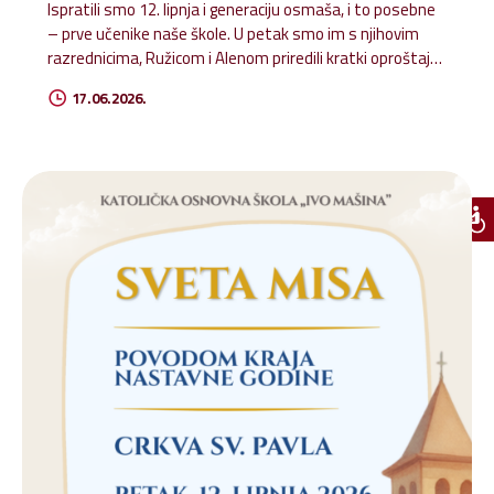
Ispratili smo 12. lipnja i generaciju osmaša, i to posebne
– prve učenike naše škole. U petak smo im s njihovim
razrednicima, Ružicom i Alenom priredili kratki oproštajni
program uz prozivku, slike i snimke od samih početaka, a
17.06.2026.
naši vrijedni kuhari pripremili su im najdraža jela i torte.
Dragi naši osmaši, kako smo rekli i zadnji dan, želimo vam
obilje Božjeg blagoslova na putu kojim kročite!