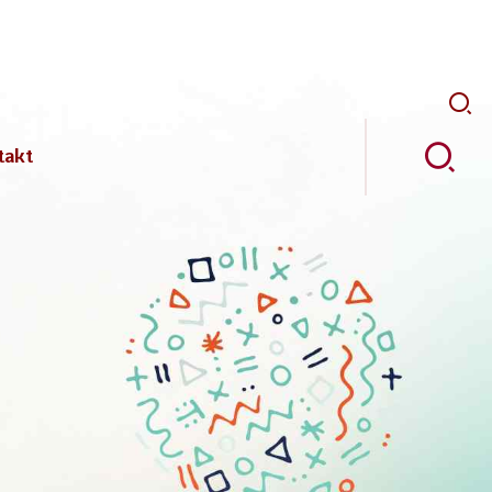
Pretr
takt
ji