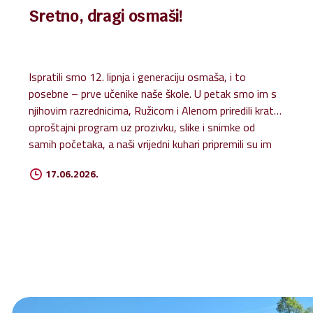
Sretno, dragi osmaši!
Ispratili smo 12. lipnja i generaciju osmaša, i to
posebne – prve učenike naše škole. U petak smo im s
njihovim razrednicima, Ružicom i Alenom priredili kratki
oproštajni program uz prozivku, slike i snimke od
samih početaka, a naši vrijedni kuhari pripremili su im
najdraža jela i torte. Dragi naši osmaši, kako smo rekli i
17.06.2026.
zadnji dan, želimo vam obilje Božjeg blagoslova na
putu kojim kročite!