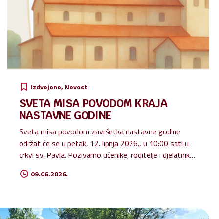
Izdvojeno
Novosti
SVETA MISA POVODOM KRAJA
NASTAVNE GODINE
Sveta misa povodom završetka nastavne godine
održat će se u petak, 12. lipnja 2026., u 10:00 sati u
crkvi sv. Pavla. Pozivamo učenike, roditelje i djelatnike
škole da zajedničkom molitvom zahvalimo Bogu za
09.06.2026.
sve darove, uspjehe i zajedništvo tijekom protekle
nastavne godine.