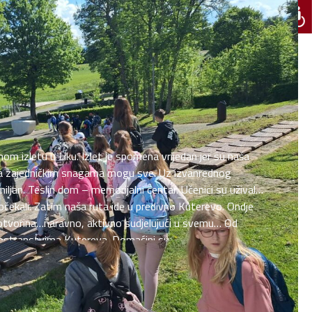
vnom izletu u Liku. Izlet je spomena vrijedan jer su naša
e da zajedničkim snagama mogu sve. Uz izvanrednog
Smiljan. Teslin dom – memorijalni centar. Učenici su uživali
dočekali. Zatim naša ruta ide u predivno Kuterevo. Ondje
rukotvorina…naravno, aktivno sudjelujući u svemu… Od
ostranstvima Kutereva. Domaćini su...