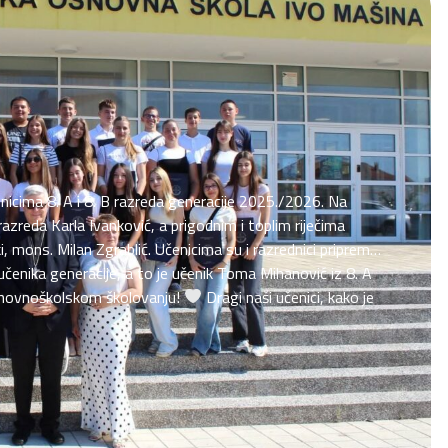
enicima 8. A i 8. B razreda generacije 2025./2026. Na
reda Karla Ivanković, a prigodnim i toplim riječima
, mons. Milan Zgrablić. Učenicima su i razrednici pripremili
učenika generacije, a to je učenik Toma Mihanović iz 8. A
novnoškolskom školovanju!
Dragi naši učenici, kako je
i smo tu za vas, podrška...