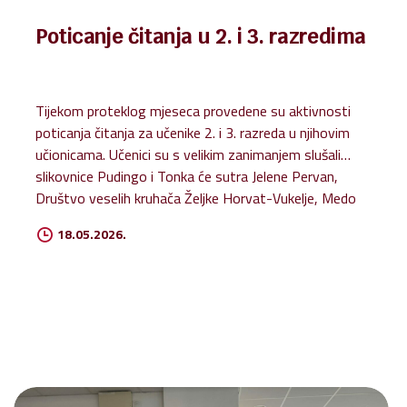
Poticanje čitanja u 2. i 3. razredima
Tijekom proteklog mjeseca provedene su aktivnosti
poticanja čitanja za učenike 2. i 3. razreda u njihovim
učionicama. Učenici su s velikim zanimanjem slušali
slikovnice Pudingo i Tonka će sutra Jelene Pervan,
Društvo veselih kruhača Željke Horvat-Vukelje, Medo
koji voli grliti Nicholasa Oldlanda, Pudlica to najbolje
18.05.2026.
zna Božidara Prosenjaka, Zagrebačka avantura
Brankice Blažević te malu enciklopediju za spas
planeta A što ćemo s otpadom? autorice Jess French.
Kroz zajedničko čitanje i razgovor o pročitanim
pričama učenici su razvijali maštu, ljubav prema knjizi i
čitalačke navike te promišljali o prijateljstvu,
emocijama, prihvaćanju, dobroti, odgovornosti i
važnosti očuvanja okoliša. Aktivnosti su provedene u...