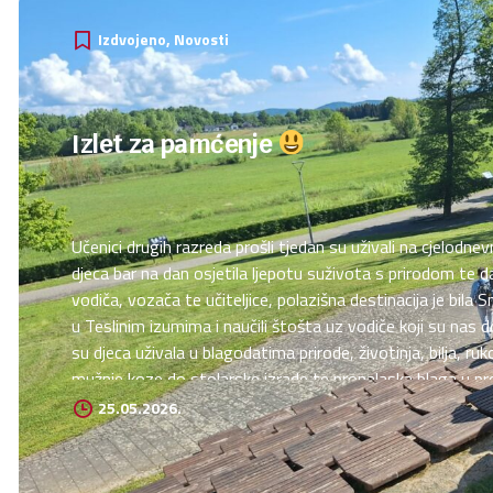
Izdvojeno
Novosti
Izlet za pamćenje
Učenici drugih razreda prošli tjedan su uživali na cjelodne
djeca bar na dan osjetila ljepotu suživota s prirodom t
vodiča, vozača te učiteljice, polazišna destinacija je bila 
u Teslinim izumima i naučili štošta uz vodiče koji su nas 
su djeca uživala u blagodatima prirode, životinja, bilja, 
mužnje koze do stolarske izrade te pronalaska blaga u pr
25.05.2026.