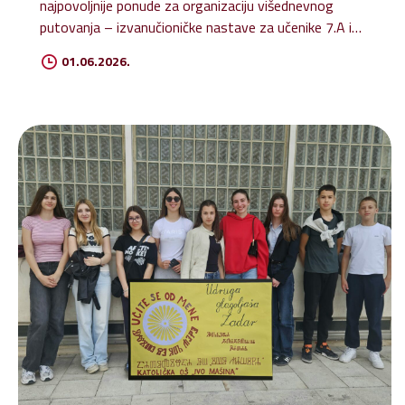
najpovoljnije ponude za organizaciju višednevnog
putovanja – izvanučioničke nastave za učenike 7.A i
7.B razreda Katoličke osnovne škole „Ivo Mašina“ u
01.06.2026.
školskoj godini 2026./2027. Povjerenstvo za
provedbu javnog poziva i izbor najpovoljnije ponude
izabralo je dvije ponude: Terra Travel d.o.o. Eridan d.o.o.
te su predstavnici istih pozvani na roditeljski
sastanak. Odluka o izboru najpovoljnije ponude – 7.A i
7.B