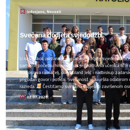
Izdvojeno
Novosti
Svečana dodjela svjedodžbi
U našoj školi održana je svečanost dodjele svjedodžbi uč
samome početku himnom nas je pozdravila učenica 6. B raz
blagoslova ravnatelj, don Roland Jelić i nadbiskup zadarski
prigodan govor i poticaj. Svečanost je završila odabirom 
razreda.
Čestitamo svima na uspješno završenom os
danas već rekao naš ravnatelj, budite svjetlo svijeta!
M
02.07.2026.