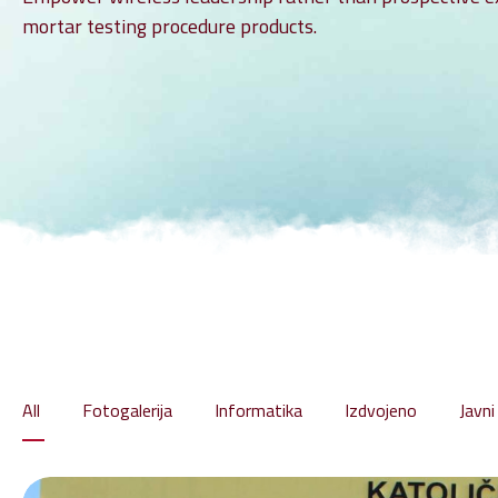
Zašt
mortar testing procedure products.
Pravo
Digit
All
Fotogalerija
Informatika
Izdvojeno
Javni