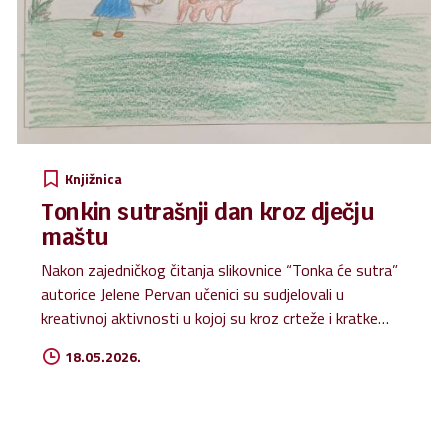
Knjižnica
Tonkin sutrašnji dan kroz dječju
maštu
Nakon zajedničkog čitanja slikovnice “Tonka će sutra”
autorice Jelene Pervan učenici su sudjelovali u
kreativnoj aktivnosti u kojoj su kroz crteže i kratke
opise prikazivali kako zamišljaju Tonkin sutrašnji dan.
18.05.2026.
Učenici su razmišljali o tome gdje će Tonka biti, što će
raditi i kako će se osjećati, a svoje su ideje izrazili na
maštovit i kreativan način. Aktivnost je potaknula
učenike na razgovor, promišljanje i povezivanje