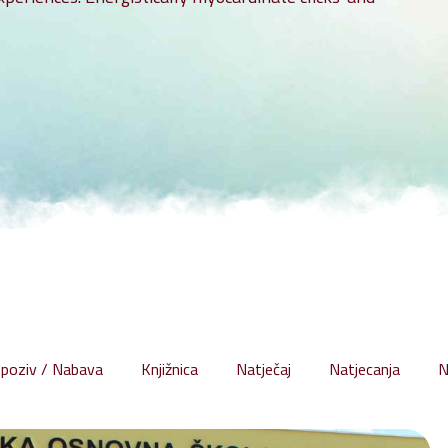
ita osobnih podataka
 na pristup informacijama
alna pristupačnost
 poziv / Nabava
Knjižnica
Natječaj
Natjecanja
N