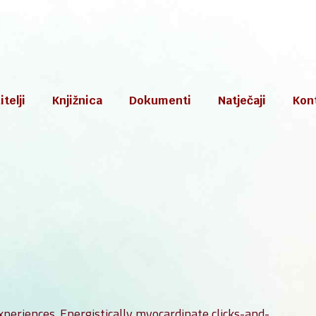
telji
Knjižnica
Dokumenti
Natječaji
Kon
ski dokumenti
Financijski planovi i izvješta
nji plan i program
Transparentni proračun
kulum
Revizorsko izvješće
omenica
i red
periences. Energistically myocardinate clicks-and-