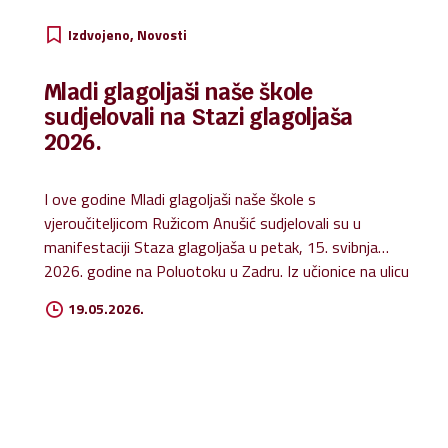
Izdvojeno
Novosti
Mladi glagoljaši naše škole
sudjelovali na Stazi glagoljaša
2026.
I ove godine Mladi glagoljaši naše škole s
vjeroučiteljicom Ružicom Anušić sudjelovali su u
manifestaciji Staza glagoljaša u petak, 15. svibnja
2026. godine na Poluotoku u Zadru. Iz učionice na ulicu
naziv je radionice koju je pokrenula Udruga glagoljaša
19.05.2026.
Zadar. Cilj radionica jest promicanje i uporaba glagoljice
u osnovnim i srednjim školama kako bi djeca od malih
nogu ne samo naučila čitati i pisati glagoljicu, već i
cijeniti hrvatsku kulturnu baštinu. Tijekom godine
izrađivali smo različite uporabne predmete s motivima
glagoljice: šalice, privjeske i magnete s motivima Zadra