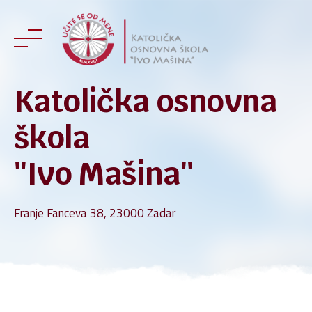
Skip
to
content
Katolička osnovna
škola
''Ivo Mašina''
Franje Fanceva 38, 23000 Zadar