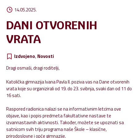
14.05.2025.
DANI OTVORENIH
VRATA
Izdvojeno
,
Novosti
Dragi osmaši, dragi roditelji,
Katolička gimnazija Ivana Pavla II. poziva vas na Dane otvorenih
vrata koje su organizirali od 19. do 23. svibnja, svaki dan od 11 do
16 sati.
Raspored radionica nalazi se na informativnim letcima ove
objave, kao i popis predmeta fakultativne nastave te
izvannastavnih aktivnosti. Također, možete se upoznati sa
satnicom svih triju programa naše Škole – klasične,
prirodoslovne i opće gimnazije.