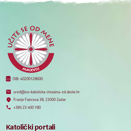
OIB: 40200128600
ured@os-katolicka-imasina-zd.skole.hr
Franje Fanceva 38, 23000 Zadar
+385 23 400 780
Katolički portali