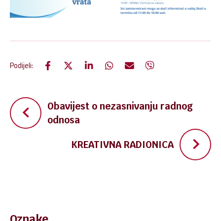
Podijeli:
Navigacija
Obavijest o nezasnivanju radnog
odnosa
objava
KREATIVNA RADIONICA
Pretraži:
Oznake