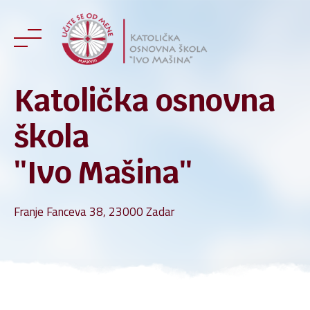
Skip
to
content
Katolička osnovna
škola
''Ivo Mašina''
Franje Fanceva 38, 23000 Zadar