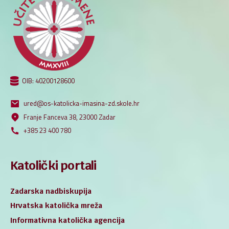
OIB: 40200128600
ured@os-katolicka-imasina-zd.skole.hr
Franje Fanceva 38, 23000 Zadar
+385 23 400 780
Katolički portali
Zadarska nadbiskupija
Hrvatska katolička mreža
Informativna katolička agencija