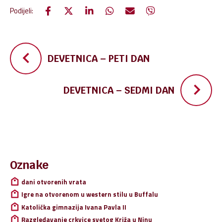
Podijeli:
Navigacija
DEVETNICA – PETI DAN
objava
DEVETNICA – SEDMI DAN
Pretraži:
Oznake
dani otvorenih vrata
Igre na otvorenom u western stilu u Buffalu
Katolička gimnazija Ivana Pavla II
Razgledavanje crkvice svetog Križa u Ninu