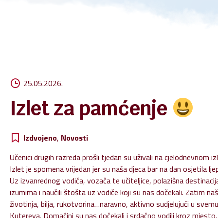
Zašt
Pravo
Digit
25.05.2026.
Izlet za pamćenje
Izdvojeno
,
Novosti
Učenici drugih razreda prošli tjedan su uživali na cjelodnevnom izl
Izlet je spomena vrijedan jer su naša djeca bar na dan osjetila
Uz izvanrednog vodiča, vozača te učiteljice, polazišna destinacija 
izumima i naučili štošta uz vodiče koji su nas dočekali. Zatim na
životinja, bilja, rukotvorina…naravno, aktivno sudjelujući u sv
Kutereva. Domaćini su nas dočekali i srdačno vodili kroz mjest