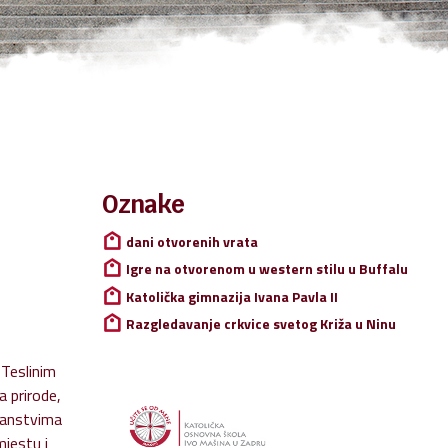
Oznake
Pretraži:
dani otvorenih vrata
Igre na otvorenom u western stilu u Buffalu
Katolička gimnazija Ivana Pavla II
Razgledavanje crkvice svetog Križa u Ninu
 Teslinim
a prirode,
transtvima
mjestu i