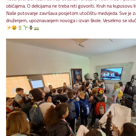
običajima. O delicijama ne treba niti govoriti. Kruh na kupusovu 
Naše putovanje završava posjetom utočištu medvjeda. Sve je začini
druženjem, upoznavanjem novoga i izvan škole. Veselimo se idu