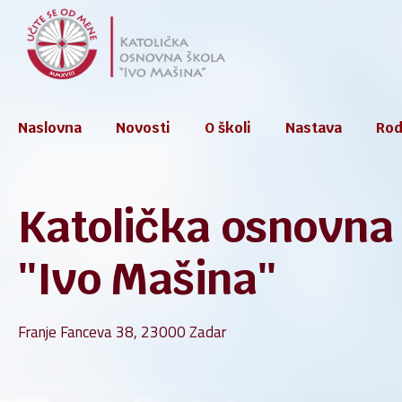
Skip
to
content
Naslovna
Novosti
O školi
Nastava
Rodi
Katolička osnovna
Škol
Godiš
''Ivo Mašina''
Kuri
Franje Fanceva 38, 23000 Zadar
e-Sp
Kućn