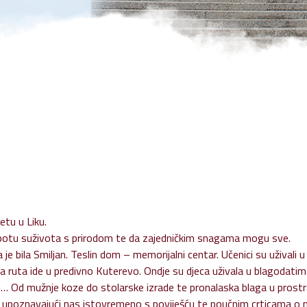
ita osobnih podataka
 na pristup informacijama
alna pristupačnost
etu u Liku.
 ljepotu suživota s prirodom te da zajedničkim snagama mogu sve.
je bila Smiljan. Teslin dom – memorijalni centar. Učenici su uživali u
ša ruta ide u predivno Kuterevo. Ondje su djeca uživala u blagodatim
emu… Od mužnje koze do stolarske izrade te pronalaska blaga u pros
o, upoznavajući nas istovremeno s poviješću te poučnim crticama o 