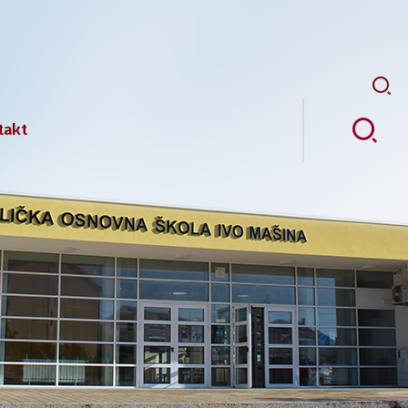
Pretr
takt
ji