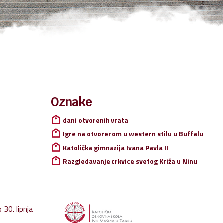
Oznake
Pretraži:
dani otvorenih vrata
Igre na otvorenom u western stilu u Buffalu
Katolička gimnazija Ivana Pavla II
Razgledavanje crkvice svetog Križa u Ninu
 30. lipnja