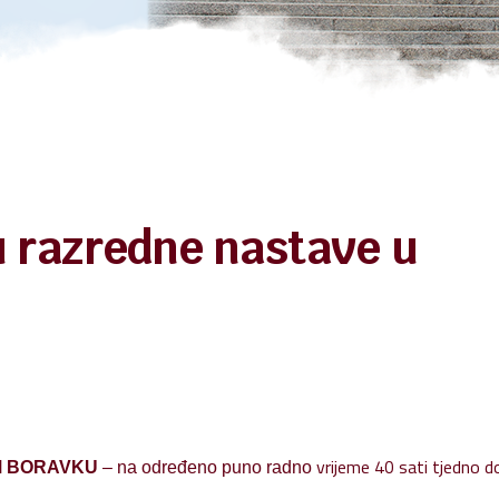
ita osobnih podataka
 na pristup informacijama
alna pristupačnost
cu razredne nastave u
vrijeme 40 sati tjedno do
M BORAVKU
– na određeno puno radno