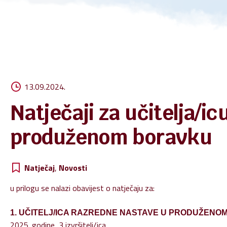
Zašt
Pravo
Digit
13.09.2024.
Natječaji za učitelja/i
produženom boravku
Natječaj
,
Novosti
u prilogu se nalazi obavijest o natječaju za:
1. UČITELJ/ICA RAZREDNE NASTAVE U PRODUŽENO
2025. godine, 3 izvršitelj/ica