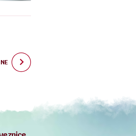
INE
veznice