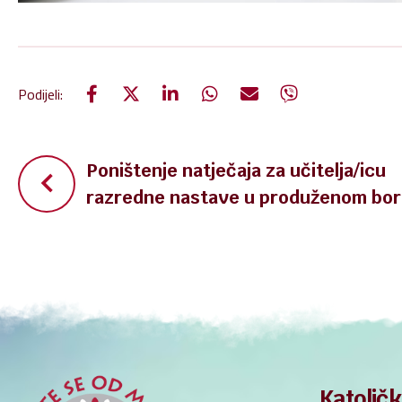
Podijeli:
Navigacija
Poništenje natječaja za učitelja/icu
razredne nastave u produženom bo
objava
Katoličk