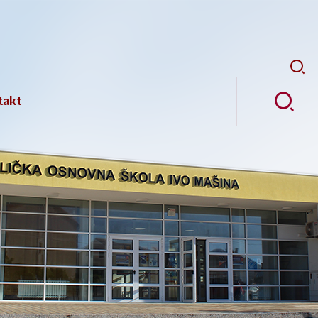
Pretr
takt
ji