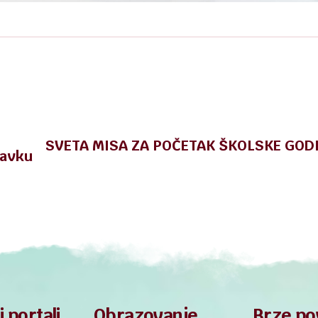
SVETA MISA ZA POČETAK ŠKOLSKE GOD
ravku
i portali
Obrazovanje
Brze po