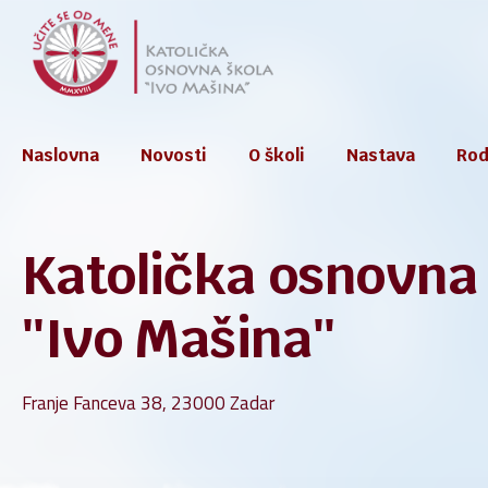
Skip
to
content
Naslovna
Novosti
O školi
Nastava
Rodi
Katolička osnovna
Škol
Godiš
''Ivo Mašina''
Kuri
Franje Fanceva 38, 23000 Zadar
e-Sp
Kućn