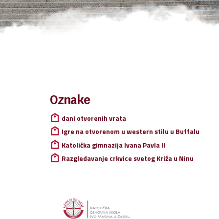
Oznake
Pretraži:
dani otvorenih vrata
Igre na otvorenom u western stilu u Buffalu
Katolička gimnazija Ivana Pavla II
Razgledavanje crkvice svetog Križa u Ninu