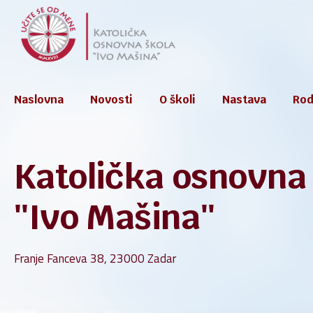
Skip
to
content
Naslovna
Novosti
O školi
Nastava
Rodi
Katolička osnovna
Škol
Godiš
''Ivo Mašina''
Kuri
Franje Fanceva 38, 23000 Zadar
e-Sp
Kućn