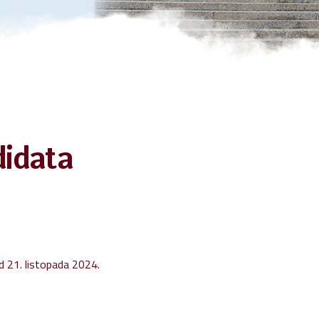
ita osobnih podataka
 na pristup informacijama
alna pristupačnost
didata
od 21. listopada 2024.