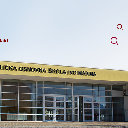
Pretr
takt
ji