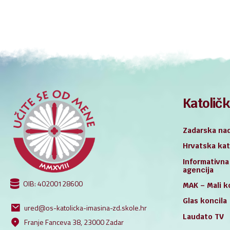
objava
Katoličk
Zadarska nad
Hrvatska kat
Informativna
agencija
OIB: 40200128600
MAK – Mali k
Glas koncila
ured@os-katolicka-imasina-zd.skole.hr
Laudato TV
Franje Fanceva 38, 23000 Zadar