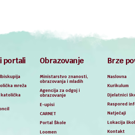
i portali
Obrazovanje
Brze po
biskupija
Ministarstvo znanosti,
Naslovna
obrazovanja i mladih
olička mreža
Kurikulum
Agencija za odgoj i
 katolička
Djelatnici šk
obrazovanje
Raspored inf
E-upisi
oncil
Natječaji
CARNET
Lokacija ško
Portal Škole
Kontakt
Loomen