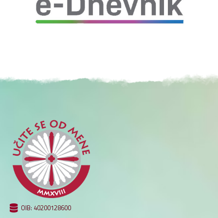
OIB: 40200128600