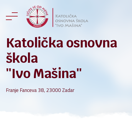
Skip
to
content
Katolička osnovna
škola
''Ivo Mašina''
Franje Fanceva 38, 23000 Zadar