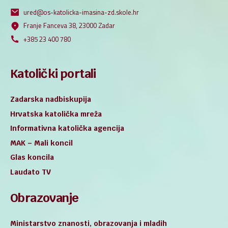
ured@os-katolicka-imasina-zd.skole.hr
Franje Fanceva 38, 23000 Zadar
+385 23 400 780
Katolički portali
Zadarska nadbiskupija
Hrvatska katolička mreža
Informativna katolička agencija
MAK – Mali koncil
Glas koncila
Laudato TV
Obrazovanje
Ministarstvo znanosti, obrazovanja i mladih