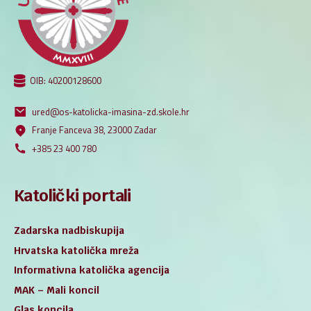
OIB: 40200128600
ured@os-katolicka-imasina-zd.skole.hr
Franje Fanceva 38, 23000 Zadar
+385 23 400 780
Katolički portali
Zadarska nadbiskupija
Hrvatska katolička mreža
Informativna katolička agencija
MAK – Mali koncil
Glas koncila