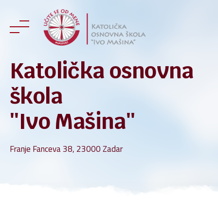
Skip
to
content
Katolička osnovna
škola
''Ivo Mašina''
Franje Fanceva 38, 23000 Zadar