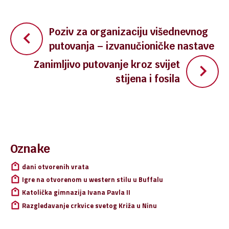
Navigacija
Poziv za organizaciju višednevnog
putovanja – izvanučioničke nastave
objava
Zanimljivo putovanje kroz svijet
stijena i fosila
Pretraži:
Oznake
dani otvorenih vrata
Igre na otvorenom u western stilu u Buffalu
Katolička gimnazija Ivana Pavla II
Razgledavanje crkvice svetog Križa u Ninu