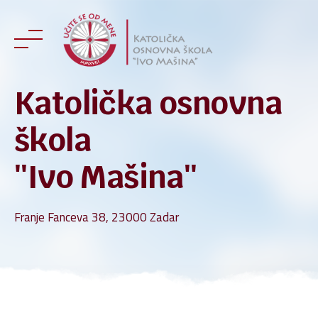
Skip
to
content
Katolička osnovna
škola
''Ivo Mašina''
Franje Fanceva 38, 23000 Zadar