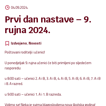
04.09.2024.
Prvi dan nastave – 9.
rujna 2024.
Izdvojeno
,
Novosti
Poštovani roditelji i učenici!
U ponedjeljak 9. rujna učenici će biti primljeni po sljedećem
rasporedu:
u 8:00 sati – učenici 2. A i B, 3. A i B, 4. A i B, 5. A i B, 6. A i B, 7. A i B
i 8. A razred.
u 9:00 sati – učenici 1. A i 1. B razreda.
Vidimo se! Neka je svima blagoslovljena nova školska godina!