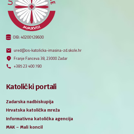
OIB: 40200128600
ured@os-katolicka-imasina-zd.skole.hr
Franje Fanceva 38, 23000 Zadar
+385 23 400 780
Katolički portali
Zadarska nadbiskupija
Hrvatska katolička mreža
Informativna katolička agencija
MAK – Mali koncil