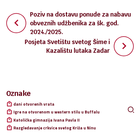
Navigacija
Poziv na dostavu ponude za nabavu
obveznih udžbenika za šk. god.
objava
2024./2025.
Posjeta Svetištu svetog Šime i
Kazalištu lutaka Zadar
Pretraži:
Oznake
dani otvorenih vrata
Igre na otvorenom u western stilu u Buffalu
Katolička gimnazija Ivana Pavla II
Razgledavanje crkvice svetog Križa u Ninu