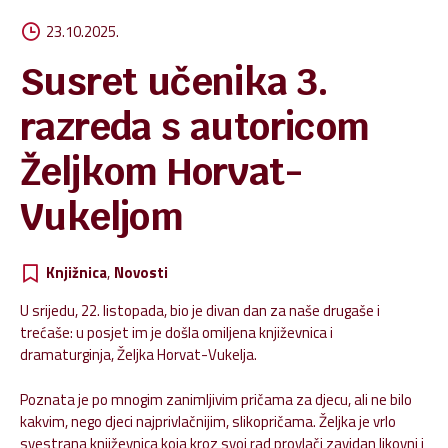
23.10.2025.
Susret učenika 3.
razreda s autoricom
Željkom Horvat-
Vukeljom
Knjižnica
,
Novosti
U srijedu, 22. listopada, bio je divan dan za naše drugaše i
trećaše: u posjet im je došla omiljena književnica i
dramaturginja, Željka Horvat-Vukelja.
Poznata je po mnogim zanimljivim pričama za djecu, ali ne bilo
kakvim, nego djeci najprivlačnijim, slikopričama. Željka je vrlo
svestrana književnica koja kroz svoj rad provlači zavidan likovni i