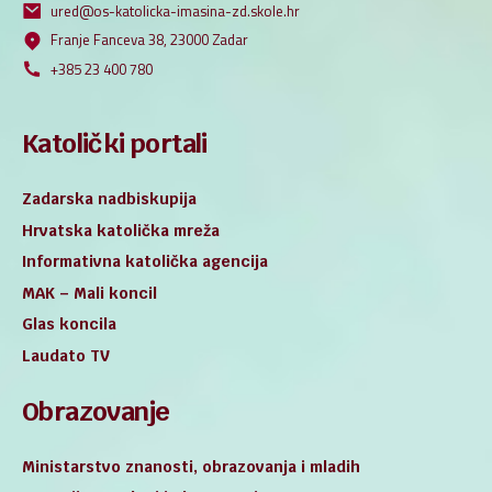
ured@os-katolicka-imasina-zd.skole.hr
Franje Fanceva 38, 23000 Zadar
+385 23 400 780
Katolički portali
Zadarska nadbiskupija
Hrvatska katolička mreža
Informativna katolička agencija
MAK – Mali koncil
Glas koncila
Laudato TV
Obrazovanje
Ministarstvo znanosti, obrazovanja i mladih