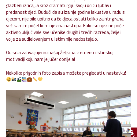
glazbeni izričaj, a kroz dramaturgiju svoju očitu ljubav i
predanost djeci. Budući da su iza nje godine iskustva u radu s
djecom, nije bilo upitno da će djeca ostati toliko zaintrigirana
već samim početkom njezina nastupa. Kako su njezine priče
aktivno uključivale sve učenike drugih i trećih razreda, želje i
volje za sudjelovanjem u istim nije nedostajalo.
Od srca zahvaljujemo našoj Željki na vremenu i istinskoj
motivaciji koju nam je jučer donijela!
Nekoliko prigodnih foto zapisa možete pregledati u nastavku!