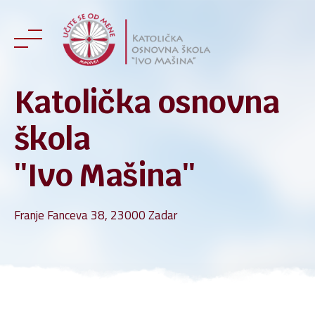
Skip
to
content
Katolička osnovna
škola
''Ivo Mašina''
Franje Fanceva 38, 23000 Zadar