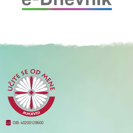
OIB: 40200128600