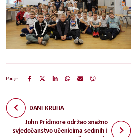
Podijeli:
Navigacija
DANI KRUHA
objava
John Pridmore održao snažno
svjedočanstvo učenicima sedmih i