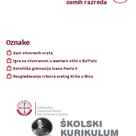
osmih razreda
Pretraži:
Oznake
dani otvorenih vrata
Igre na otvorenom u western stilu u Buffalu
Katolička gimnazija Ivana Pavla II
Razgledavanje crkvice svetog Križa u Ninu