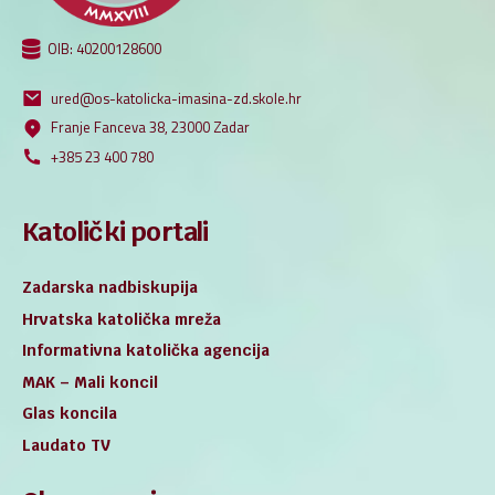
OIB: 40200128600
ured@os-katolicka-imasina-zd.skole.hr
Franje Fanceva 38, 23000 Zadar
+385 23 400 780
Katolički portali
Zadarska nadbiskupija
Hrvatska katolička mreža
Informativna katolička agencija
MAK – Mali koncil
Glas koncila
Laudato TV