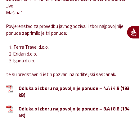
„Ivo
Mašina“.
Povjerenstvo za provedbu javnog poziva i izbor najpovoljnije
ponude zaprimilo je tri ponude:
Terra Travel d.o.o.
Eridan d.o.o.
Igana d.o.o.
te su predstavnici istih pozvani na roditeljski sastanak.
Odluka o izboru najpovoljnije ponude – 4.A i 4.B
Odluka o izboru najpovoljnije ponude – 8.A i 8.B