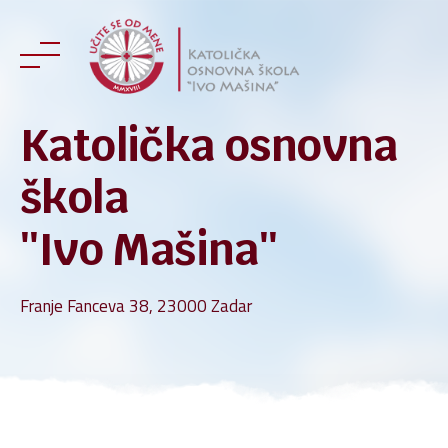
Skip
to
content
Katolička osnovna
škola
''Ivo Mašina''
Franje Fanceva 38, 23000 Zadar