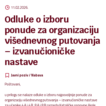
11.02.2026.
Odluke o izboru
ponude za organizaciju
višednevnog putovanja
– izvanučioničke
nastave
Javni poziv / Nabava
Poštovani,
u prilogu se nalaze odluke o izboru najpovoljnije ponude za
organizaciju višednevnog putovanja – izvanučioničke nastave
za učenike 4.A i 4.B, 8.A i 8.B razreda Katoličke osnovne škole