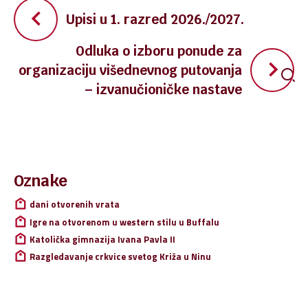
Navigacija
Upisi u 1. razred 2026./2027.
objava
Odluka o izboru ponude za
organizaciju višednevnog putovanja
– izvanučioničke nastave
Pretraži:
Oznake
dani otvorenih vrata
Igre na otvorenom u western stilu u Buffalu
Katolička gimnazija Ivana Pavla II
Razgledavanje crkvice svetog Križa u Ninu