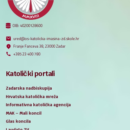
OIB: 40200128600
ured@os-katolicka-imasina-zd.skole.hr
Franje Fanceva 38, 23000 Zadar
+385 23 400 780
Katolički portali
Zadarska nadbiskupija
Hrvatska katolička mreža
Informativna katolička agencija
MAK – Mali koncil
Glas koncila
Laudato TV